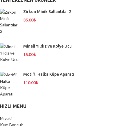
YENI EKLENEN ÜRÜNLER
Zirkon Minik Sallantılar 2
35.00
₺
Mineli Yıldız ve Kolye Ucu
15.00
₺
Motifli Halka Küpe Aparatı
110.00
₺
HIZLI MENU
Miyuki
Kum Boncuk