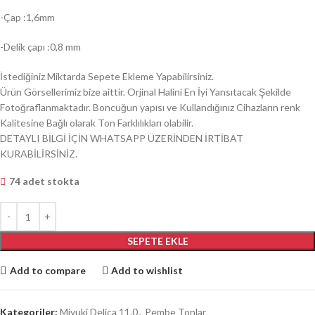
-Çap :1,6mm
-Delik çapı :0,8 mm
İstediğiniz Miktarda Sepete Ekleme Yapabilirsiniz.
Ürün Görsellerimiz bize aittir. Orjinal Halini En İyi Yansıtacak Şekilde
Fotoğraflanmaktadır. Boncuğun yapısı ve Kullandığınız Cihazların renk
Kalitesine Bağlı olarak Ton Farklılıkları olabilir.
DETAYLI BİLGİ İÇİN WHATSAPP ÜZERİNDEN İRTİBAT
KURABİLİRSİNİZ.
74 adet stokta
SEPETE EKLE
Add to compare
Add to wishlist
Kategoriler:
Miyuki Delica 11.0
,
Pembe Tonlar