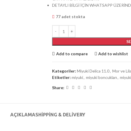
DETAYLI BİLGİ İÇİN WHATSAPP ÜZERİND
77 adet stokta
S
Add to compare
Add to wishlist
Kategoriler:
Miyuki Delica 11.0
,
Mor ve Lil
Etiketler:
miyuki
,
miyuki boncukları
,
miyuki
Share:
AÇIKLAMA
SHIPPING & DELIVERY