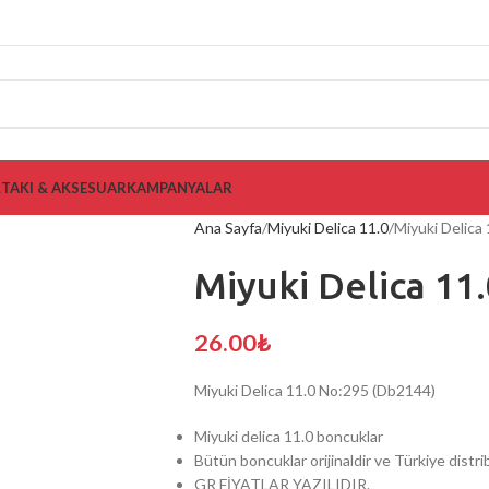
L
TAKI & AKSESUAR
KAMPANYALAR
Ana Sayfa
Miyuki Delica 11.0
Miyuki Delica
Miyuki Delica 11
26.00
₺
Miyuki Delica 11.0 No:295 (Db2144)
Miyuki delica 11.0 boncuklar
Bütün boncuklar orijinaldir ve Türkiye dist
GR FİYATLAR YAZILIDIR.