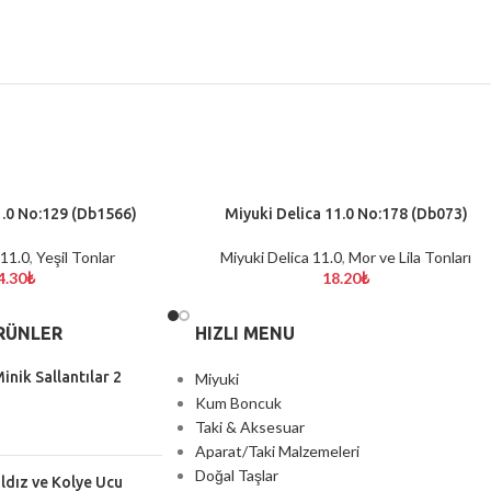
1.0 No:129 (Db1566)
Miyuki Delica 11.0 No:178 (Db073)
SEPETE EKLE
 11.0
,
Yeşil Tonlar
Miyuki Delica 11.0
,
Mor ve Lila Tonları
4.30
₺
18.20
₺
RÜNLER
HIZLI MENU
inik Sallantılar 2
Miyuki
Kum Boncuk
Taki & Aksesuar
Aparat/Taki Malzemeleri
Doğal Taşlar
ıldız ve Kolye Ucu