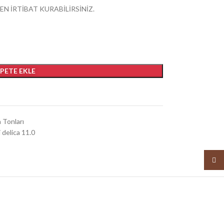
EN İRTİBAT KURABİLİRSİNİZ.
EPETE EKLE
a Tonları
 delica 11.0
Insta