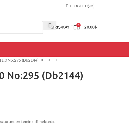
BLOG
İLETIŞIM
1
GIRIŞ/KAYIT
20.00
₺
 11.0 No:295 (Db2144)
.0 No:295 (Db2144)
ribütöründen temin edilmektedir.