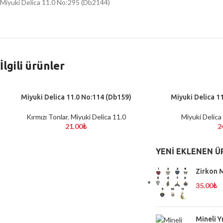
Miyuki Delica 11.0 No:295 (Db2144)
İlgili ürünler
Miyuki Delica 11.0 No:114 (Db159)
Miyuki Delica 1
SEPETE EKLE
SEPETE EKLE
Kırmızı Tonlar
,
Miyuki Delica 11.0
Miyuki Delica
21.00
₺
2
YENI EKLENEN Ü
Zirkon M
35.00
₺
Mineli Y