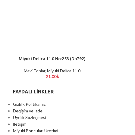
Miyuki Delica 11.0 No:253 (Db792)
Miyuki Delic
SEPETE EKLE
SEPETE EKLE
Mavi Tonlar
,
Miyuki Delica 11.0
Mavi Tonlar
,
Miyu
21.00
₺
FAYDALI LİNKLER
Gizlilik Politikamız
Değişim ve İade
Üyelik Sözleşmesi
İletişim
Miyuki Boncuları Üretimi