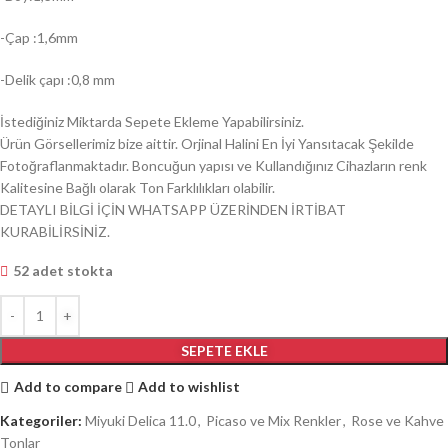
-Çap :1,6mm
-Delik çapı :0,8 mm
İstediğiniz Miktarda Sepete Ekleme Yapabilirsiniz.
Ürün Görsellerimiz bize aittir. Orjinal Halini En İyi Yansıtacak Şekilde
Fotoğraflanmaktadır. Boncuğun yapısı ve Kullandığınız Cihazların renk
Kalitesine Bağlı olarak Ton Farklılıkları olabilir.
DETAYLI BİLGİ İÇİN WHATSAPP ÜZERİNDEN İRTİBAT
KURABİLİRSİNİZ.
52 adet stokta
SEPETE EKLE
Add to compare
Add to wishlist
Kategoriler:
Miyuki Delica 11.0
,
Picaso ve Mix Renkler
,
Rose ve Kahve
Tonlar