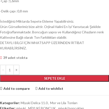
-Çap :1,6mm
-Delik çapı :0,8 mm
İstediğiniz Miktarda Sepete Ekleme Yapabilirsiniz.
Ürün Görsellerimiz bize aittir. Orjinal Halini En İyi Yansıtacak Şekilde
Fotoğraflanmaktadır. Boncuğun yapısı ve Kullandığınız Cihazların renk
Kalitesine Bağlı olarak Ton Farklılıkları olabilir.
DETAYLI BİLGİ İÇİN WHATSAPP ÜZERİNDEN İRTİBAT
KURABİLİRSİNİZ.
39 adet stokta
SEPETE EKLE
Add to compare
Add to wishlist
Kategoriler:
Miyuki Delica 11.0
,
Mor ve Lila Tonları
Etiketler:
miyuki
,
MİYUKİ BONCUK
,
miyuki boncukları