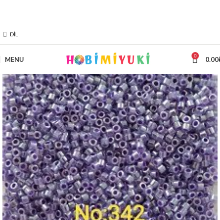
2000 TL ÜZERİ ÜCRETSİZ KARGO
DIL
0
MENU
0.00