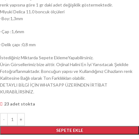
renk yapısına göre 1 gr daki adet değişiklik göstermektedir.
Miyuki Delica 11.0 boncuk ölçüleri
-Boy:1,3mm
-Çap :1,6mm
-Delik çapı :0,8 mm
İstediğiniz Miktarda Sepete EklemeYapabilirsiniz.
Ürün Görsellerimiz bize aittir. Orjinal Halini En İyi Yansıtacak Şekilde
Fotoğraflanmaktadır. Boncuğun yapısı ve Kullandığınız Cihazların renk
Kalitesine Bağlı olarak Ton Farklılıkları olabilir.
DETAYLI BİLGİ İÇİN WHATSAPP ÜZERİNDEN İRTİBAT
KURABİLİRSİNİZ.
23 adet stokta
SEPETE EKLE