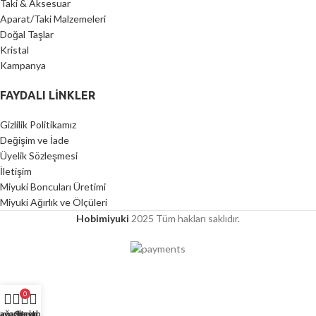
Taki & Aksesuar
Aparat/Taki Malzemeleri
Doğal Taşlar
Kristal
Kampanya
FAYDALI LİNKLER
Gizlilik Politikamız
Değişim ve İade
Üyelik Sözleşmesi
İletişim
Miyuki Boncuları Üretimi
Miyuki Ağırlık ve Ölçüleri
Hobimiyuki
2025 Tüm hakları saklıdır.
0
ağaza
avorilerim
Sepet
Hesabım