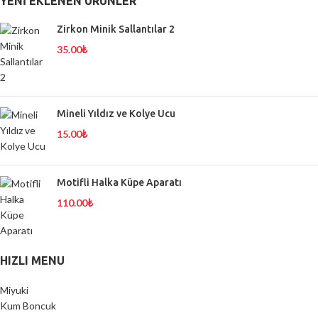
YENI EKLENEN ÜRÜNLER
Zirkon Minik Sallantılar 2
35.00
₺
Mineli Yıldız ve Kolye Ucu
15.00
₺
Motifli Halka Küpe Aparatı
110.00
₺
HIZLI MENU
Miyuki
Kum Boncuk