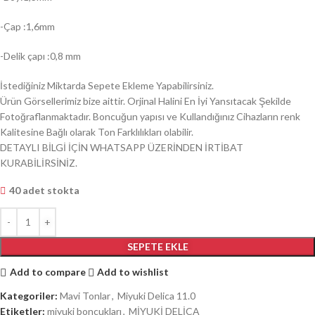
-Çap :1,6mm
-Delik çapı :0,8 mm
İstediğiniz Miktarda Sepete Ekleme Yapabilirsiniz.
Ürün Görsellerimiz bize aittir. Orjinal Halini En İyi Yansıtacak Şekilde
Fotoğraflanmaktadır. Boncuğun yapısı ve Kullandığınız Cihazların renk
Kalitesine Bağlı olarak Ton Farklılıkları olabilir.
DETAYLI BİLGİ İÇİN WHATSAPP ÜZERİNDEN İRTİBAT
KURABİLİRSİNİZ.
40 adet stokta
SEPETE EKLE
Add to compare
Add to wishlist
Kategoriler:
Mavi Tonlar
,
Miyuki Delica 11.0
Etiketler:
miyuki boncukları
,
MİYUKİ DELİCA