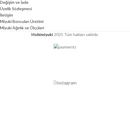
Değişim ve İade
Üyelik Sözleşmesi
İletişim
Miyuki Boncuları Üretimi
Miyuki Ağırlık ve Ölçüleri
Hobimiyuki
2025 Tüm hakları saklıdır.
2000 TL ÜZERİ ÜCRETSİZ KARGO
Instagram
Mağaza
Favorilerim
0
Sepet
Hesabım