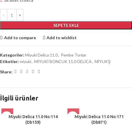
38 adet stokta
SEPETE EKLE
Add to compare
Add to wishlist
Kategoriler:
Miyuki Delica 11.0
,
Pembe Tonlar
Etiketler:
miyuki
,
MİYUKİ BONCUK 11.0 DELİCA
,
MİYUKŞ
Share:
İlgili ürünler
Miyuki Delica 11.0 No:114
Miyuki Delica 11.0 No:171
(Db159)
(Db871)