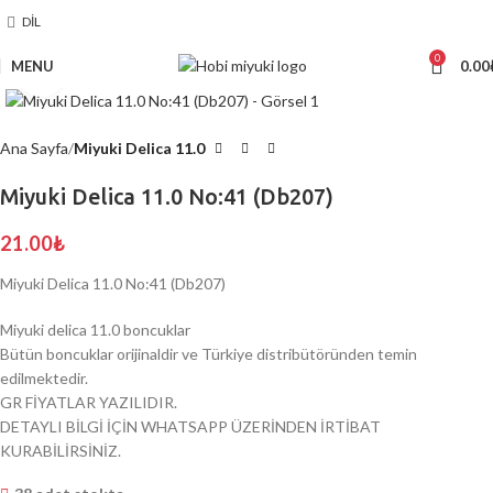
DIL
0
MENU
0.00
Click to enlarge
Ana Sayfa
Miyuki Delica 11.0
Miyuki Delica 11.0 No:41 (Db207)
21.00
₺
Miyuki Delica 11.0 No:41 (Db207)
Miyuki delica 11.0 boncuklar
Bütün boncuklar orijinaldir ve Türkiye distribütöründen temin
edilmektedir.
GR FİYATLAR YAZILIDIR.
DETAYLI BİLGİ İÇİN WHATSAPP ÜZERİNDEN İRTİBAT
KURABİLİRSİNİZ.