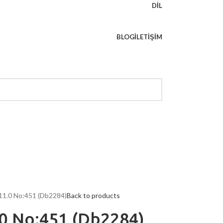
DIL
BLOG
İLETIŞIM
 11.0 No:451 (Db2284)
Back to products
.0 No:451 (Db2284)