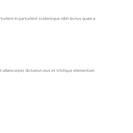
urient in parturient scelerisque nibh lectus quam a
 et ullamcorper dictumst mus et tristique elementum