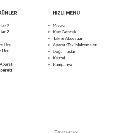
RÜNLER
HIZLI MENU
Miyuki
Kum Boncuk
lar 2
Taki & Aksesuar
Aparat/Taki Malzemeleri
e Ucu
Doğal Taşlar
Kristal
Kampanya
Aparatı
2000 TL ÜZERİ ÜCRETSİZ KARGO
Instagram