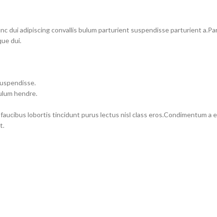
dui adipiscing convallis bulum parturient suspendisse parturient a.Part
ue dui.
suspendisse.
bulum hendre.
 faucibus lobortis tincidunt purus lectus nisl class eros.Condimentum a
t.