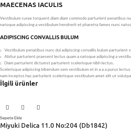
MAECENAS IACULIS
Vestibulum curae torquent diam diam commodo parturient penatibus nunc 
natoque adipiscing a vestibulum hendrerit et pharetra fames nunc natoq
ADIPISCING CONVALLIS BULUM
Vestibulum penatibus nunc dui adipiscing convallis bulum parturient 
Abitur parturient praesent lectus quam a natoque adipiscing a vesti
Diam parturient dictumst parturient scelerisque nibh lectus.
Scelerisque adipiscing bibendum sem vestibulum et in a a a purus lectus
nam inceptos hac parturient scelerisque vestibulum amet elit ut volutpa
İlgili ürünler
Sepete Ekle
Miyuki Delica 11.0 No:204 (Db1842)