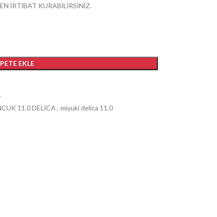
EN İRTİBAT KURABİLİRSİNİZ.
EPETE EKLE
r
CUK 11.0 DELİCA
,
miyuki delica 11.0