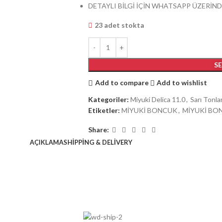
DETAYLI BİLGİ İÇİN WHATSAPP ÜZERİND
23 adet stokta
S
Add to compare
Add to wishlist
Kategoriler:
Miyuki Delica 11.0
,
Sarı Tonla
Etiketler:
MİYUKİ BONCUK
,
MİYUKİ BON
Share:
AÇIKLAMA
SHIPPING & DELIVERY