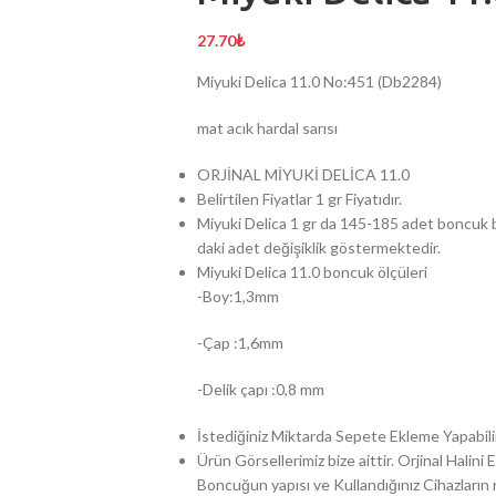
27.70
₺
Miyuki Delica 11.0 No:451 (Db2284)
mat acık hardal sarısı
ORJİNAL MİYUKİ DELİCA 11.0
Belirtilen Fiyatlar 1 gr Fiyatıdır.
Miyuki Delica 1 gr da 145-185 adet boncuk b
daki adet değişiklik göstermektedir.
Miyuki Delica 11.0 boncuk ölçüleri
-Boy:1,3mm
-Çap :1,6mm
-Delik çapı :0,8 mm
İstediğiniz Miktarda Sepete Ekleme Yapabilir
Ürün Görsellerimiz bize aittir. Orjinal Halin
Boncuğun yapısı ve Kullandığınız Cihazların ren