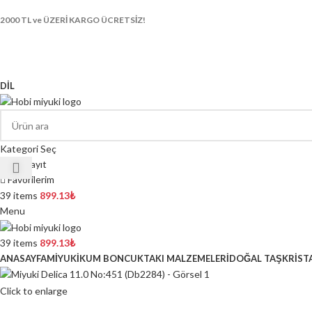
2000 TL ve ÜZERİ KARGO ÜCRETSİZ!
DIL
Kategori Seç
Giriş/Kayıt
Favorilerim
39
items
899.13
₺
Menu
39
items
899.13
₺
ANASAYFA
MİYUKİ
KUM BONCUK
TAKI MALZEMELERİ
DOĞAL TAŞ
KRİST
Click to enlarge