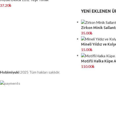
37.20
₺
YENI EKLENEN Ü
Zirkon Minik Sallantı
35.00
₺
Mineli Yıldız ve Koly
15.00
₺
Motifli Halka Küpe 
110.00
₺
Hobimiyuki
2025 Tüm hakları saklıdır.