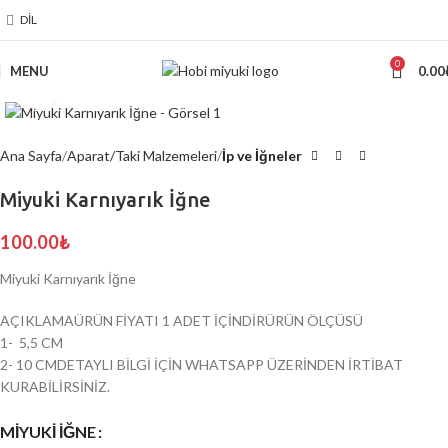
DIL
0
MENU
0.00
Click to enlarge
Ana Sayfa
Aparat/Taki Malzemeleri
İp ve İğneler
Miyuki Karnıyarık İğne
100.00
₺
Miyuki Karnıyarık İğne
AÇIKLAMAÜRÜN FİYATI 1 ADET İÇİNDİRÜRÜN ÖLÇÜSÜ
1- 5,5 CM
2- 10 CMDETAYLI BİLGİ İÇİN WHATSAPP ÜZERİNDEN İRTİBAT
KURABİLİRSİNİZ.
MİYUKİ İĞNE