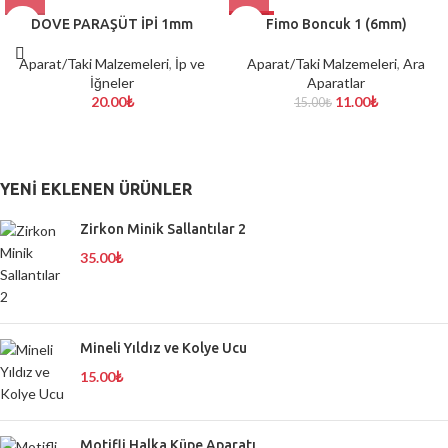
DOVE PARAŞÜT İPİ 1mm
-27%
Fimo Boncuk 1 (6mm)
Aparat/Taki Malzemeleri
,
İp ve
Aparat/Taki Malzemeleri
,
Ara
İğneler
Aparatlar
20.00
₺
11.00
₺
15.00
₺
YENI EKLENEN ÜRÜNLER
Zirkon Minik Sallantılar 2
35.00
₺
Mineli Yıldız ve Kolye Ucu
15.00
₺
Motifli Halka Küpe Aparatı