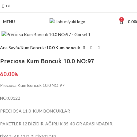
DIL
0
MENU
0.00
Click to enlarge
Ana Sayfa
Kum Boncuk
10.0 Kum boncuk
Precıosa Kum Boncuk 10.0 NO:97
60.00
₺
Precıosa Kum Boncuk 10.0 NO:97
NO:03122
PRECIOSA 11.0 KUM BONCUKLAR
PAKETLER 12 DİZİDİR. AĞIRLIK 35-40 GR ARASINDADIR.
FİYATLAR 12 DİZİ FİYATIDIR.