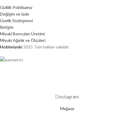
Gizlilik Politikamız
Değişim ve İade
Üyelik Sözleşmesi
İletişim
Miyuki Boncuları Üretimi
Miyuki Ağırlık ve Ölçüleri
Hobimiyuki
2025 Tüm hakları saklıdır.
2000 TL ÜZERİ ÜCRETSİZ KARGO
Instagram
Mağaza
Favorilerim
0
Sepet