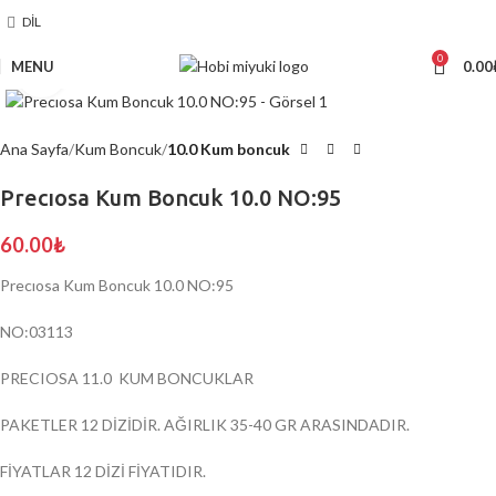
DIL
0
MENU
0.00
Click to enlarge
Ana Sayfa
Kum Boncuk
10.0 Kum boncuk
Precıosa Kum Boncuk 10.0 NO:95
60.00
₺
Precıosa Kum Boncuk 10.0 NO:95
NO:03113
PRECIOSA 11.0 KUM BONCUKLAR
PAKETLER 12 DİZİDİR. AĞIRLIK 35-40 GR ARASINDADIR.
FİYATLAR 12 DİZİ FİYATIDIR.