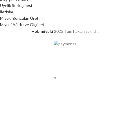
Üyelik Sözleşmesi
İletişim
Miyuki Boncuları Üretimi
Miyuki Ağırlık ve Ölçüleri
Hobimiyuki
2025 Tüm hakları saklıdır.
2000 TL ÜZERİ ÜCRETSİZ KARGO
Instagram
Mağaza
Favorilerim
0
Sepet
Hesabım