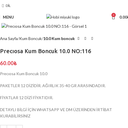
DIL
0
MENU
0.00
Click to enlarge
Ana Sayfa
Kum Boncuk
10.0 Kum boncuk
Precıosa Kum Boncuk 10.0 NO:116
60.00
₺
Precıosa Kum Boncuk 10.0
PAKETLER 12 DİZİDİR. AĞIRLIK 35-40 GR ARASINDADIR.
FİYATLAR 12 DİZİ FİYATIDIR.
DETAYLI BİLGİ İÇİN WHATSAPP VE DM ÜZERİNDEN İRTİBAT
KURABİLİRSİNİZ