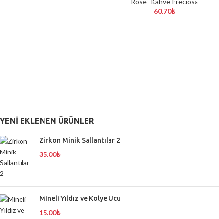
Rose- Kahve Precıosa
60.70
₺
YENI EKLENEN ÜRÜNLER
Zirkon Minik Sallantılar 2
35.00
₺
Mineli Yıldız ve Kolye Ucu
15.00
₺