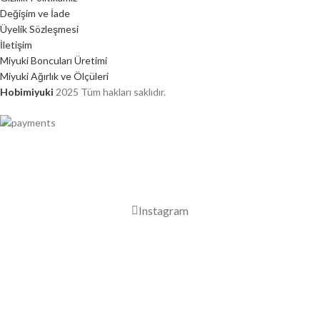
Değişim ve İade
Üyelik Sözleşmesi
İletişim
Miyuki Boncuları Üretimi
Miyuki Ağırlık ve Ölçüleri
Hobimiyuki
2025 Tüm hakları saklıdır.
2000 TL ÜZERİ ÜCRETSİZ KARGO
Instagram
Mağaza
Favorilerim
0
Sepet