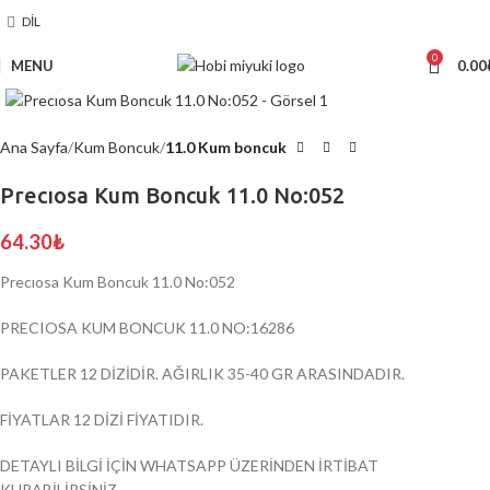
DIL
0
MENU
0.00
Click to enlarge
Ana Sayfa
Kum Boncuk
11.0 Kum boncuk
Precıosa Kum Boncuk 11.0 No:052
64.30
₺
Precıosa Kum Boncuk 11.0 No:052
PRECIOSA KUM BONCUK 11.0 NO:16286
PAKETLER 12 DİZİDİR. AĞIRLIK 35-40 GR ARASINDADIR.
FİYATLAR 12 DİZİ FİYATIDIR.
DETAYLI BİLGİ İÇİN WHATSAPP ÜZERİNDEN İRTİBAT
KURABİLİRSİNİZ.