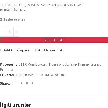
DETAYLI BİLGİ İÇİN WHATSAPP ÜZERİNDEN İRTİBAT
KURABİLİRSİNİZ.
3 adet stokta
SEPETE EKLE
Add to compare
Add to wishlist
Kategoriler:
11.0 Kum boncuk
,
Kum Boncuk
,
Sarı- Kırmızı-Turuncu
Precıosa
Etiketler:
PRECIOSA 11.0 KUM BONCUK
Share:
İlgili ürünler