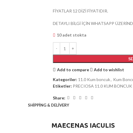
FİYATLAR 12 DİZİ FİYATIDIR.
DETAYLI BİLGİ İÇİN WHATSAPP ÜZERİND
10 adet stokta
S
Add to compare
Add to wishlist
Kategoriler:
11.0 Kum boncuk
,
Kum Bonc
Etiketler:
PRECIOSA 11.0 KUM BONCUK
Share:
SHIPPING & DELIVERY
MAECENAS IACULIS