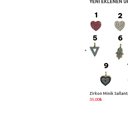
YENI EKLENEN Ü
Zirkon Minik Sallantı
35.00
₺