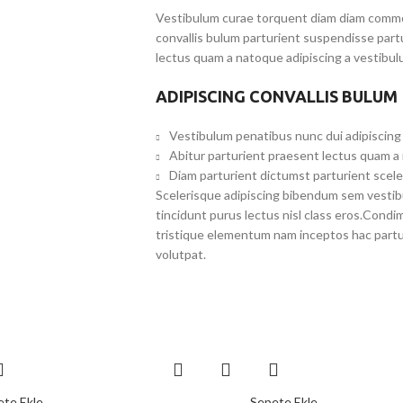
Vestibulum curae torquent diam diam commo
convallis bulum parturient suspendisse partu
lectus quam a natoque adipiscing a vestibul
ADIPISCING CONVALLIS BULUM
Vestibulum penatibus nunc dui adipiscing 
Abitur parturient praesent lectus quam a
Diam parturient dictumst parturient scele
Scelerisque adipiscing bibendum sem vestibul
tincidunt purus lectus nisl class eros.Cond
tristique elementum nam inceptos hac partur
volutpat.
ete Ekle
Sepete Ekle