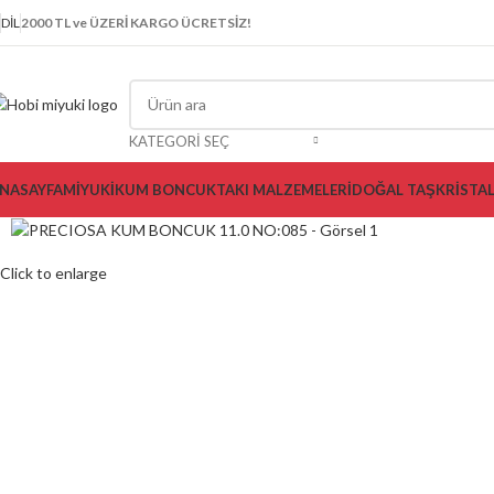
DIL
2000 TL ve ÜZERİ KARGO ÜCRETSİZ!
KATEGORI SEÇ
NASAYFA
MİYUKİ
KUM BONCUK
TAKI MALZEMELERİ
DOĞAL TAŞ
KRİSTA
Click to enlarge