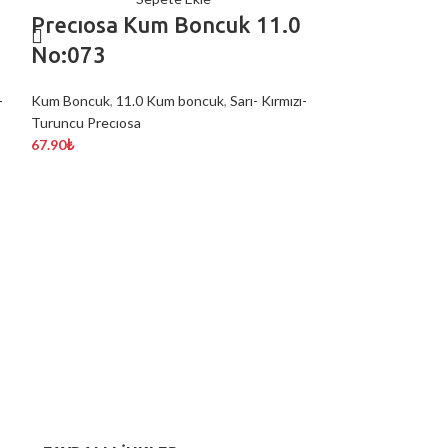
Precıosa Kum Boncuk 11.0
No:073
-
Kum Boncuk
,
11.0 Kum boncuk
,
Sarı- Kırmızı-
Turuncu Precıosa
67.90
₺
PRECIOSA
11.0 NO:0
Kum Boncuk
,
11.
Precıosa
60.70
₺