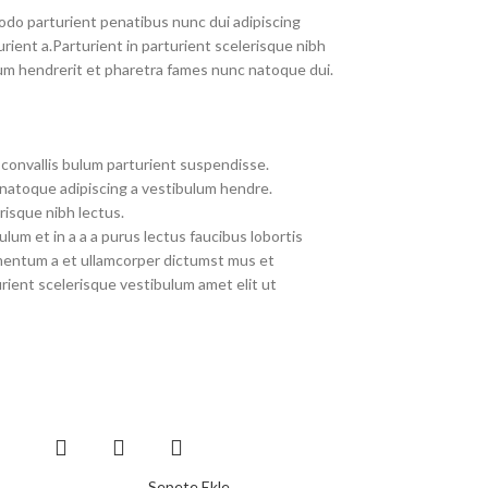
do parturient penatibus nunc dui adipiscing
rient a.Parturient in parturient scelerisque nibh
um hendrerit et pharetra fames nunc natoque dui.
convallis bulum parturient suspendisse.
 natoque adipiscing a vestibulum hendre.
risque nibh lectus.
um et in a a a purus lectus faucibus lobortis
imentum a et ullamcorper dictumst mus et
ient scelerisque vestibulum amet elit ut
Sepete Ekle