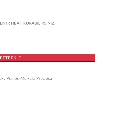
EN İRTİBAT KURABİLİRSİNİZ.
EPETE EKLE
uk
,
Pembe-Mor-Lila Precıosa