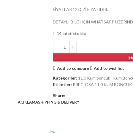
FİYATLAR 12 DİZİ FİYATIDIR.
DETAYLI BİLGİ İÇİN WHATSAPP ÜZERİND
14 adet stokta
S
Add to compare
Add to wishlist
Kategoriler:
11.0 Kum boncuk
,
Kum Bonc
Etiketler:
PRECIOSA 11.0 KUM BONCUK
Share:
AÇIKLAMA
SHIPPING & DELIVERY