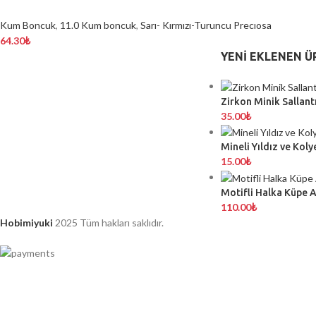
Kum Boncuk
,
11.0 Kum boncuk
,
Sarı- Kırmızı-Turuncu Precıosa
64.30
₺
YENI EKLENEN Ü
Zirkon Minik Sallantı
35.00
₺
Mineli Yıldız ve Koly
15.00
₺
Motifli Halka Küpe 
110.00
₺
Hobimiyuki
2025 Tüm hakları saklıdır.