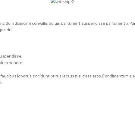
dui adipiscing convallis bulum parturient suspendisse parturient a.Part
ue dui.
suspendisse.
bulum hendre.
 faucibus lobortis tincidunt purus lectus nisl class eros.Condimentum a
t.