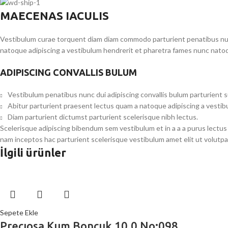
MAECENAS IACULIS
Vestibulum curae torquent diam diam commodo parturient penatibus nunc 
natoque adipiscing a vestibulum hendrerit et pharetra fames nunc natoq
ADIPISCING CONVALLIS BULUM
Vestibulum penatibus nunc dui adipiscing convallis bulum parturient 
Abitur parturient praesent lectus quam a natoque adipiscing a vesti
Diam parturient dictumst parturient scelerisque nibh lectus.
Scelerisque adipiscing bibendum sem vestibulum et in a a a purus lectus
nam inceptos hac parturient scelerisque vestibulum amet elit ut volutpa
İlgili ürünler
Sepete Ekle
Precıosa Kum Boncuk 10.0 No:098