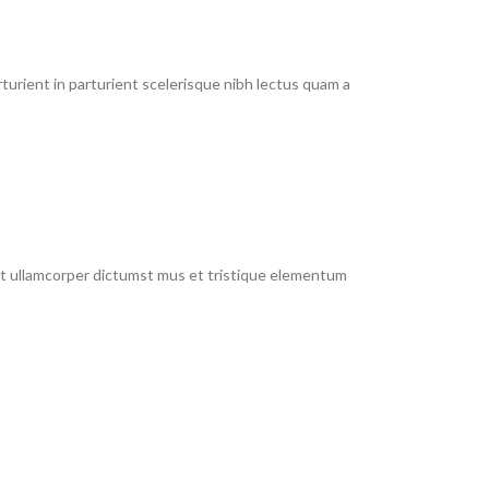
urient in parturient scelerisque nibh lectus quam a
 et ullamcorper dictumst mus et tristique elementum