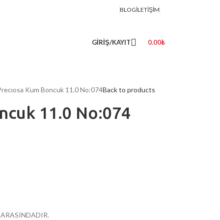
BLOG
İLETIŞIM
GIRIŞ/KAYIT
0.00
₺
Precıosa Kum Boncuk 11.0 No:074
Back to products
ncuk 11.0 No:074
R ARASINDADIR.