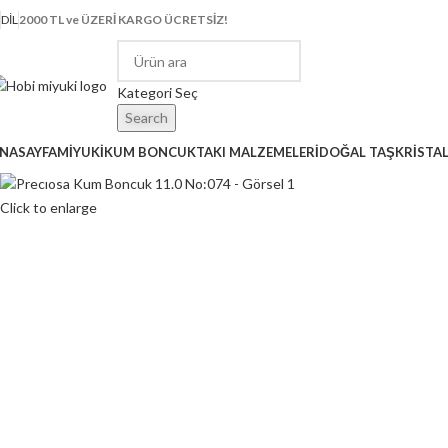
DIL
2000 TL ve ÜZERİ KARGO ÜCRETSİZ!
Kategori Seç
Search
NASAYFA
MİYUKİ
KUM BONCUK
TAKI MALZEMELERİ
DOĞAL TAŞ
KRİSTA
Click to enlarge