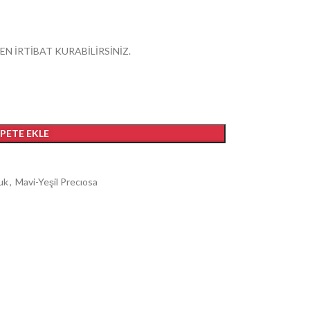
EN İRTİBAT KURABİLİRSİNİZ.
EPETE EKLE
uk
,
Mavi-Yeşil Precıosa