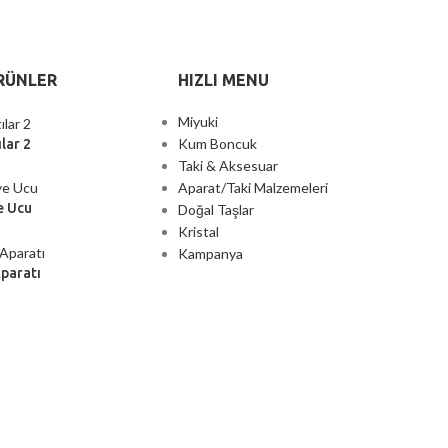
RÜNLER
HIZLI MENU
Miyuki
Kum Boncuk
lar 2
Taki & Aksesuar
Aparat/Taki Malzemeleri
e Ucu
Doğal Taşlar
Kristal
Kampanya
Aparatı
2000 TL ÜZERİ ÜCRETSİZ KARGO