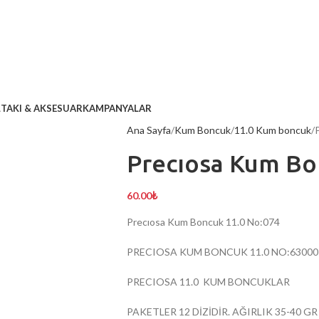
L
TAKI & AKSESUAR
KAMPANYALAR
Ana Sayfa
Kum Boncuk
11.0 Kum boncuk
Precıosa Kum Bo
60.00
₺
Precıosa Kum Boncuk 11.0 No:074
PRECIOSA KUM BONCUK 11.0 NO:63000
PRECIOSA 11.0 KUM BONCUKLAR
PAKETLER 12 DİZİDİR. AĞIRLIK 35-40 G