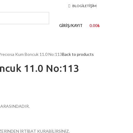
BLOG
İLETIŞIM
GIRIŞ/KAYIT
0.00
₺
Precıosa Kum Boncuk 11.0 No:113
Back to products
ncuk 11.0 No:113
R ARASINDADIR.
ZERİNDEN İRTİBAT KURABİLİRSİNİZ.