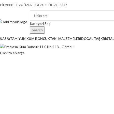
2000 TL ve ÜZERİ KARGO ÜCRETSİZ!
DIL
Kategori Seç
Search
NASAYFA
MİYUKİ
KUM BONCUK
TAKI MALZEMELERİ
DOĞAL TAŞ
KRİSTA
Click to enlarge