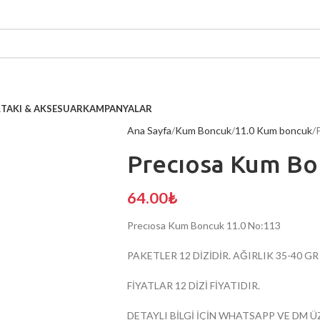
L
TAKI & AKSESUAR
KAMPANYALAR
Ana Sayfa
Kum Boncuk
11.0 Kum boncuk
Precıosa Kum Bo
64.00
₺
Precıosa Kum Boncuk 11.0 No:113
PAKETLER 12 DİZİDİR. AĞIRLIK 35-40 G
FİYATLAR 12 DİZİ FİYATIDIR.
DETAYLI BİLGİ İÇİN WHATSAPP VE DM Ü