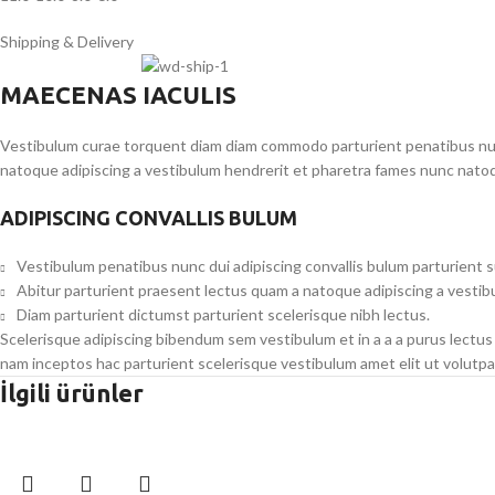
Shipping & Delivery
MAECENAS IACULIS
Vestibulum curae torquent diam diam commodo parturient penatibus nunc 
natoque adipiscing a vestibulum hendrerit et pharetra fames nunc natoq
ADIPISCING CONVALLIS BULUM
Vestibulum penatibus nunc dui adipiscing convallis bulum parturient 
Abitur parturient praesent lectus quam a natoque adipiscing a vesti
Diam parturient dictumst parturient scelerisque nibh lectus.
Scelerisque adipiscing bibendum sem vestibulum et in a a a purus lectus
nam inceptos hac parturient scelerisque vestibulum amet elit ut volutpa
İlgili ürünler