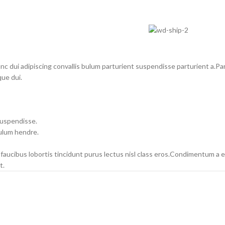
dui adipiscing convallis bulum parturient suspendisse parturient a.Part
ue dui.
suspendisse.
bulum hendre.
 faucibus lobortis tincidunt purus lectus nisl class eros.Condimentum a
t.