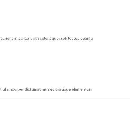
urient in parturient scelerisque nibh lectus quam a
 et ullamcorper dictumst mus et tristique elementum