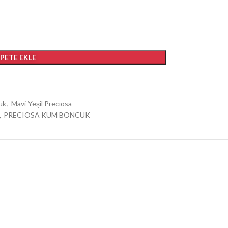
EPETE EKLE
uk
,
Mavi-Yeşil Precıosa
,
PRECIOSA KUM BONCUK