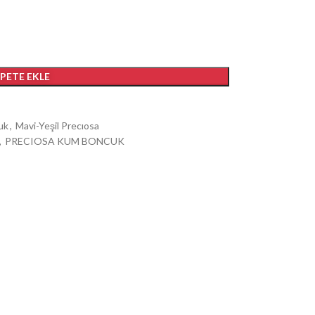
EPETE EKLE
uk
,
Mavi-Yeşil Precıosa
,
PRECIOSA KUM BONCUK