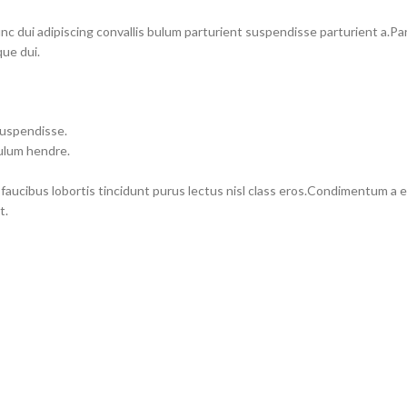
dui adipiscing convallis bulum parturient suspendisse parturient a.Part
ue dui.
suspendisse.
bulum hendre.
 faucibus lobortis tincidunt purus lectus nisl class eros.Condimentum a
t.