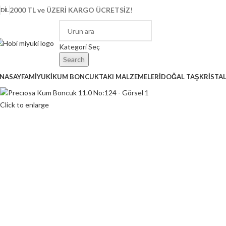
2000 TL ve ÜZERİ KARGO ÜCRETSİZ!
DIL
Kategori Seç
Search
NASAYFA
MİYUKİ
KUM BONCUK
TAKI MALZEMELERİ
DOĞAL TAŞ
KRİSTA
Click to enlarge