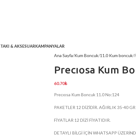
L
TAKI & AKSESUAR
KAMPANYALAR
Ana Sayfa
Kum Boncuk
11.0 Kum boncuk
Precıosa Kum Bo
60.70
₺
Precıosa Kum Boncuk 11.0 No:124
PAKETLER 12 DİZİDİR. AĞIRLIK 35-40 G
FİYATLAR 12 DİZİ FİYATIDIR.
DETAYLI BİLGİ İÇİN WHATSAPP ÜZERİND