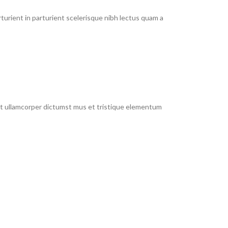
urient in parturient scelerisque nibh lectus quam a
 et ullamcorper dictumst mus et tristique elementum