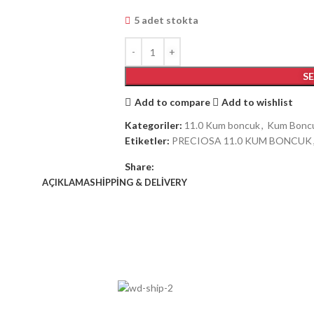
5 adet stokta
S
Add to compare
Add to wishlist
Kategoriler:
11.0 Kum boncuk
,
Kum Bonc
Etiketler:
PRECIOSA 11.0 KUM BONCUK
Share:
AÇIKLAMA
SHIPPING & DELIVERY