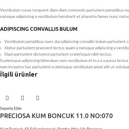
Vestibulum curae torquent diam diam commodo parturient penatibus nunc 
natoque adipiscing a vestibulum hendrerit et pharetra fames nunc natoq
ADIPISCING CONVALLIS BULUM
Vestibulum penatibus nunc dui adipiscing convallis bulum parturient 
Abitur parturient praesent lectus quam a natoque adipiscing a vesti
Diam parturient dictumst parturient scelerisque nibh lectus.
Scelerisque adipiscing bibendum sem vestibulum et in a a a purus lectus
nam inceptos hac parturient scelerisque vestibulum amet elit ut volutpa
İlgili ürünler
Sepete Ekle
PRECIOSA KUM BONCUK 11.0 NO:070
Kum Boncuk
,
11.0 Kum boncuk
,
Pembe-Mor-Lila Precıosa