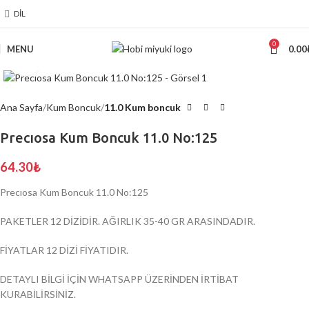
DIL
0
MENU
0.00
Click to enlarge
Ana Sayfa
Kum Boncuk
11.0 Kum boncuk
Precıosa Kum Boncuk 11.0 No:125
64.30
₺
Precıosa Kum Boncuk 11.0 No:125
PAKETLER 12 DİZİDİR. AĞIRLIK 35-40 GR ARASINDADIR.
FİYATLAR 12 DİZİ FİYATIDIR.
DETAYLI BİLGİ İÇİN WHATSAPP ÜZERİNDEN İRTİBAT
KURABİLİRSİNİZ.