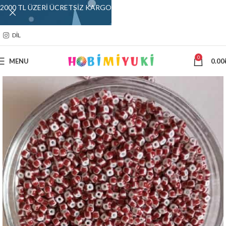
2000 TL ÜZERİ ÜCRETSİZ KARGO
DIL
0
MENU
0.00