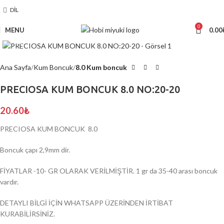
DIL
0
MENU
0.00
Click to enlarge
Ana Sayfa
Kum Boncuk
8.0 Kum boncuk
PRECIOSA KUM BONCUK 8.0 NO:20-20
20.60
₺
PRECIOSA KUM BONCUK 8.0
Boncuk çapı 2,9mm dir.
FİYATLAR -10- GR OLARAK VERİLMİŞTİR. 1 gr da 35-40 arası boncuk
vardır.
DETAYLI BİLGİ İÇİN WHATSAPP ÜZERİNDEN İRTİBAT
KURABİLİRSİNİZ.