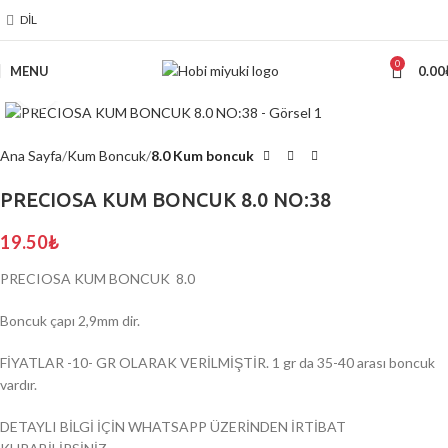
DIL
0
MENU
0.00
Click to enlarge
Ana Sayfa
Kum Boncuk
8.0 Kum boncuk
PRECIOSA KUM BONCUK 8.0 NO:38
19.50
₺
PRECIOSA KUM BONCUK 8.0
Boncuk çapı 2,9mm dir.
FİYATLAR -10- GR OLARAK VERİLMİŞTİR. 1 gr da 35-40 arası boncuk
vardır.
DETAYLI BİLGİ İÇİN WHATSAPP ÜZERİNDEN İRTİBAT