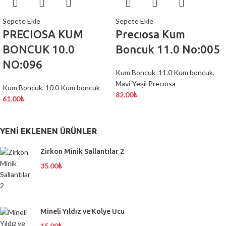
Sepete Ekle
Sepete Ekle
PRECIOSA KUM
Precıosa Kum
BONCUK 10.0
Boncuk 11.0 No:005
NO:096
Kum Boncuk
,
11.0 Kum boncuk
,
Mavi-Yeşil Precıosa
Kum Boncuk
,
10.0 Kum boncuk
82.00
₺
61.00
₺
YENI EKLENEN ÜRÜNLER
Zirkon Minik Sallantılar 2
35.00
₺
Mineli Yıldız ve Kolye Ucu
15.00
₺