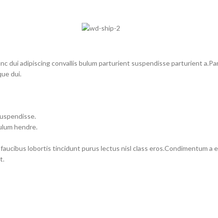
dui adipiscing convallis bulum parturient suspendisse parturient a.Part
ue dui.
suspendisse.
bulum hendre.
 faucibus lobortis tincidunt purus lectus nisl class eros.Condimentum a
t.