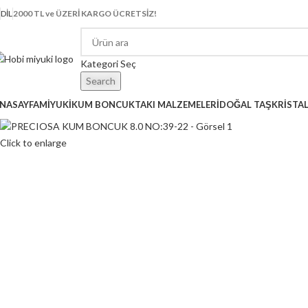
DIL
2000 TL ve ÜZERİ KARGO ÜCRETSİZ!
Kategori Seç
Search
NASAYFA
MİYUKİ
KUM BONCUK
TAKI MALZEMELERİ
DOĞAL TAŞ
KRİSTA
Click to enlarge