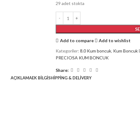
29 adet stokta
S
Add to compare
Add to wishlist
Kategoriler:
8.0 Kum boncuk
,
Kum Boncuk
PRECIOSA KUM BONCUK
Share:
AÇIKLAMA
EK BILGI
SHIPPING & DELIVERY