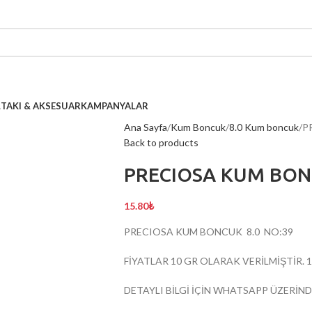
L
TAKI & AKSESUAR
KAMPANYALAR
Ana Sayfa
Kum Boncuk
8.0 Kum boncuk
P
Back to products
PRECIOSA KUM BONC
15.80
₺
PRECIOSA KUM BONCUK 8.0 NO:39
FİYATLAR 10 GR OLARAK VERİLMİŞTİR. 1 gr 
DETAYLI BİLGİ İÇİN WHATSAPP ÜZERİND