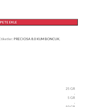
EPETE EKLE
Etiketler:
PRECIOSA 8.0 KUM BONCUK
,
25 GR
,
5 GR
,
50 GR