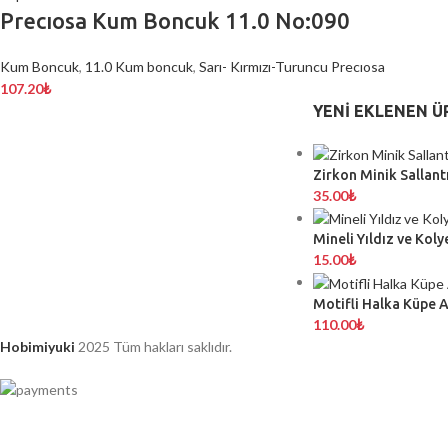
Precıosa Kum Boncuk 11.0 No:090
Kum Boncuk
,
11.0 Kum boncuk
,
Sarı- Kırmızı-Turuncu Precıosa
107.20
₺
YENI EKLENEN Ü
Zirkon Minik Sallantı
35.00
₺
Mineli Yıldız ve Koly
15.00
₺
Motifli Halka Küpe 
110.00
₺
Hobimiyuki
2025 Tüm hakları saklıdır.