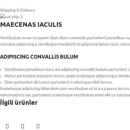
Shipping & Delivery
MAECENAS IACULIS
Vestibulum curae torquent diam diam commodo parturient penatibus nunc 
natoque adipiscing a vestibulum hendrerit et pharetra fames nunc natoq
ADIPISCING CONVALLIS BULUM
Vestibulum penatibus nunc dui adipiscing convallis bulum parturient 
Abitur parturient praesent lectus quam a natoque adipiscing a vesti
Diam parturient dictumst parturient scelerisque nibh lectus.
Scelerisque adipiscing bibendum sem vestibulum et in a a a purus lectus
nam inceptos hac parturient scelerisque vestibulum amet elit ut volutpa
İlgili ürünler