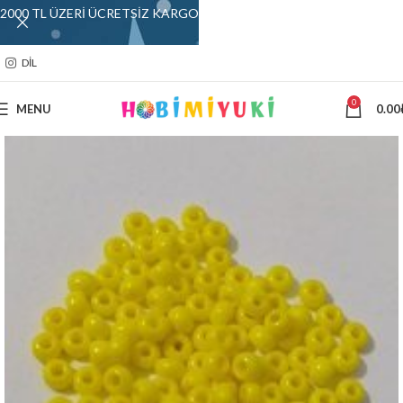
2000 TL ÜZERİ ÜCRETSİZ KARGO
DIL
0
MENU
0.00