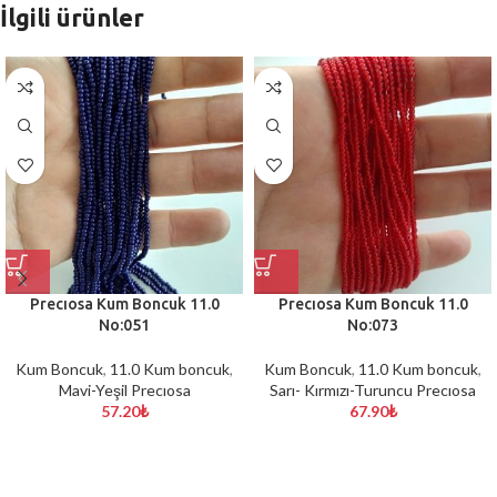
İlgili ürünler
Precıosa Kum Boncuk 11.0
Precıosa Kum Boncuk 11.0
No:051
No:073
Kum Boncuk
,
11.0 Kum boncuk
,
Kum Boncuk
,
11.0 Kum boncuk
,
Mavi-Yeşil Precıosa
Sarı- Kırmızı-Turuncu Precıosa
57.20
₺
67.90
₺