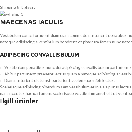
Shipping & Delivery
MAECENAS IACULIS
Vestibulum curae torquent diam diam commodo parturient penatibus nunc 
natoque adipiscing a vestibulum hendrerit et pharetra fames nunc natoq
ADIPISCING CONVALLIS BULUM
Vestibulum penatibus nunc dui adipiscing convallis bulum parturient 
Abitur parturient praesent lectus quam a natoque adipiscing a vesti
Diam parturient dictumst parturient scelerisque nibh lectus.
Scelerisque adipiscing bibendum sem vestibulum et in a a a purus lectus
nam inceptos hac parturient scelerisque vestibulum amet elit ut volutpa
İlgili ürünler