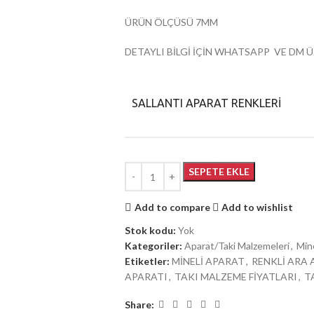
ÜRÜN ÖLÇÜSÜ 7MM
DETAYLI BİLGİ İÇİN WHATSAPP VE DM Ü
SALLANTI APARAT RENKLERİ
SEPETE EKLE
Add to compare
Add to wishlist
Stok kodu:
Yok
Kategoriler:
Aparat/Taki Malzemeleri
,
Min
Etiketler:
MİNELİ APARAT
,
RENKLİ ARA
APARATI
,
TAKI MALZEME FİYATLARI
,
T
Share: