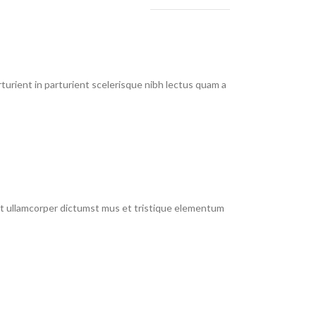
urient in parturient scelerisque nibh lectus quam a
 et ullamcorper dictumst mus et tristique elementum