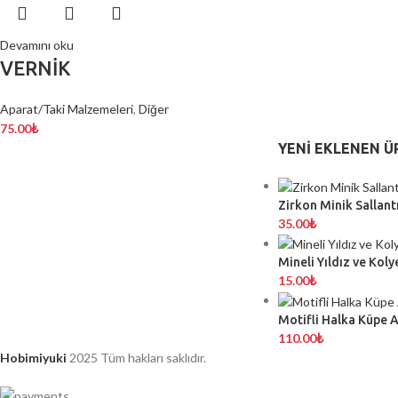
Devamını oku
VERNİK
Aparat/Taki Malzemeleri
,
Diğer
75.00
₺
YENI EKLENEN Ü
Zirkon Minik Sallantı
35.00
₺
Mineli Yıldız ve Koly
15.00
₺
Motifli Halka Küpe 
110.00
₺
Hobimiyuki
2025 Tüm hakları saklıdır.