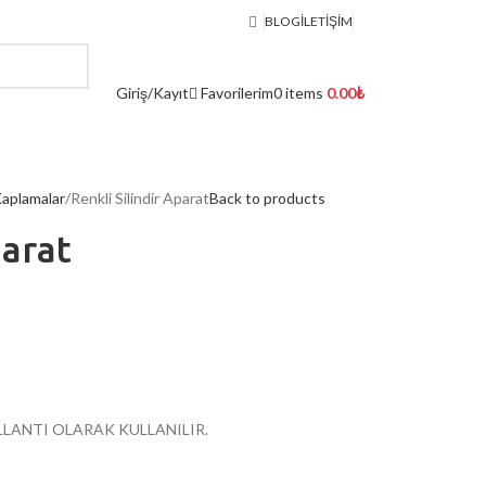
BLOG
İLETIŞIM
Favorilerim
Giriş/Kayıt
0
items
0.00
₺
Kaplamalar
Renkli Silindir Aparat
Back to products
parat
LLANTI OLARAK KULLANILIR.