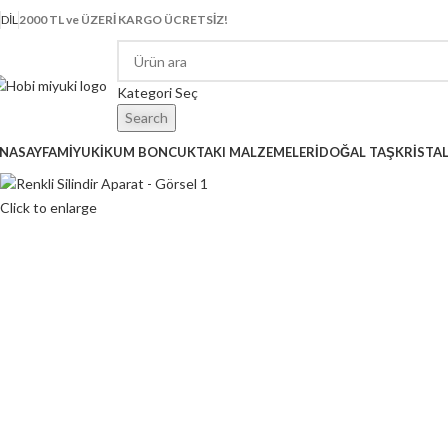
DIL
2000 TL ve ÜZERİ KARGO ÜCRETSİZ!
Kategori Seç
Search
NASAYFA
MİYUKİ
KUM BONCUK
TAKI MALZEMELERİ
DOĞAL TAŞ
KRİSTA
Click to enlarge