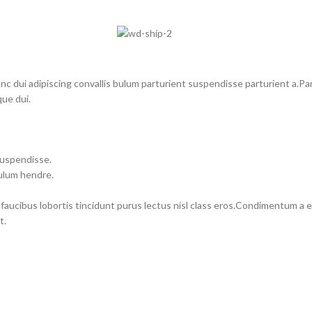
dui adipiscing convallis bulum parturient suspendisse parturient a.Part
ue dui.
suspendisse.
bulum hendre.
 faucibus lobortis tincidunt purus lectus nisl class eros.Condimentum a
t.