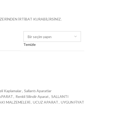
ZERİNDEN İRTİBAT KURABİLİRSİNİZ.
Temizle
eli Kaplamalar
,
Sallantı Aparatlar
 APARAT
,
Renkli Silindir Aparat
,
SALLANTI
AKI MALZEMELERİ
,
UCUZ APARAT
,
UYGUN FİYAT