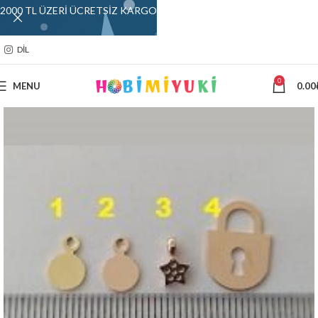
2000 TL ÜZERİ ÜCRETSİZ KARGO
DIL
0
MENU
0.00