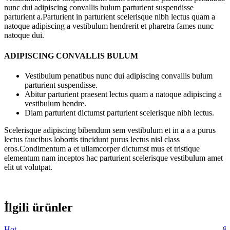
nunc dui adipiscing convallis bulum parturient suspendisse
parturient a.Parturient in parturient scelerisque nibh lectus quam a
natoque adipiscing a vestibulum hendrerit et pharetra fames nunc
natoque dui.
ADIPISCING CONVALLIS BULUM
Vestibulum penatibus nunc dui adipiscing convallis bulum
parturient suspendisse.
Abitur parturient praesent lectus quam a natoque adipiscing a
vestibulum hendre.
Diam parturient dictumst parturient scelerisque nibh lectus.
Scelerisque adipiscing bibendum sem vestibulum et in a a a purus
lectus faucibus lobortis tincidunt purus lectus nisl class
eros.Condimentum a et ullamcorper dictumst mus et tristique
elementum nam inceptos hac parturient scelerisque vestibulum amet
elit ut volutpat.
İlgili ürünler
Hot
-8