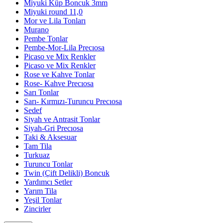
Miyuki Küp Boncuk 3mm
Miyuki round 11,0
Mor ve Lila Tonları
Murano
Pembe Tonlar
Pembe-Mor-Lila Precıosa
Picaso ve Mix Renkler
Picaso ve Mix Renkler
Rose ve Kahve Tonlar
Rose- Kahve Precıosa
Sarı Tonlar
Sarı- Kırmızı-Turuncu Precıosa
Sedef
Siyah ve Antrasit Tonlar
Siyah-Gri Precıosa
Taki & Aksesuar
Tam Tila
Turkuaz
Turuncu Tonlar
Twin (Çift Delikli) Boncuk
Yardımcı Setler
Yarım Tila
Yeşil Tonlar
Zincirler