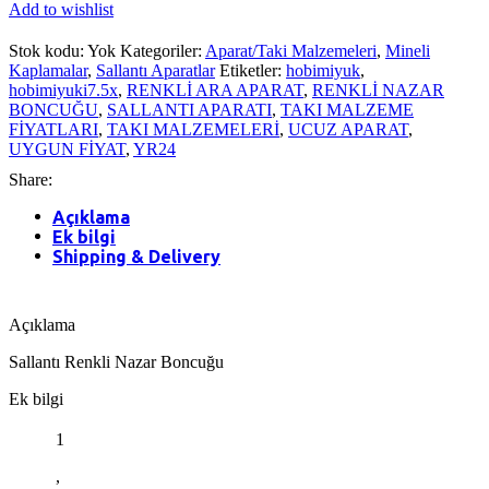
Add to wishlist
Stok kodu:
Yok
Kategoriler:
Aparat/Taki Malzemeleri
,
Mineli
Kaplamalar
,
Sallantı Aparatlar
Etiketler:
hobimiyuk
,
hobimiyuki7.5x
,
RENKLİ ARA APARAT
,
RENKLİ NAZAR
BONCUĞU
,
SALLANTI APARATI
,
TAKI MALZEME
FİYATLARI
,
TAKI MALZEMELERİ
,
UCUZ APARAT
,
UYGUN FİYAT
,
YR24
Share:
Açıklama
Ek bilgi
Shipping & Delivery
Açıklama
Sallantı Renkli Nazar Boncuğu
Ek bilgi
1
,