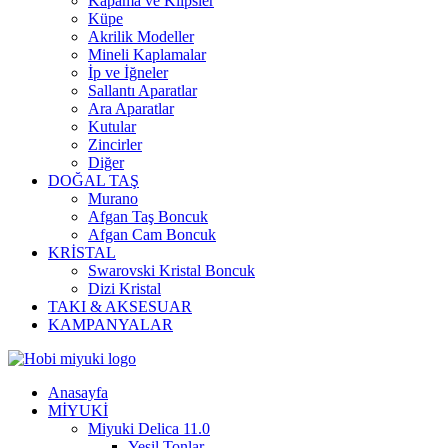
Kapama ve Klipsler
Küpe
Akrilik Modeller
Mineli Kaplamalar
İp ve İğneler
Sallantı Aparatlar
Ara Aparatlar
Kutular
Zincirler
Diğer
DOĞAL TAŞ
Murano
Afgan Taş Boncuk
Afgan Cam Boncuk
KRİSTAL
Swarovski Kristal Boncuk
Dizi Kristal
TAKI & AKSESUAR
KAMPANYALAR
Anasayfa
MİYUKİ
Miyuki Delica 11.0
Yeşil Tonlar