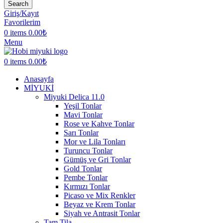
Search
Giriş/Kayıt
Favorilerim
0
items
0.00
₺
Menu
0
items
0.00
₺
Anasayfa
MİYUKİ
Miyuki Delica 11.0
Yeşil Tonlar
Mavi Tonlar
Rose ve Kahve Tonlar
Sarı Tonlar
Mor ve Lila Tonları
Turuncu Tonlar
Gümüş ve Gri Tonlar
Gold Tonlar
Pembe Tonlar
Kırmızı Tonlar
Picaso ve Mix Renkler
Beyaz ve Krem Tonlar
Siyah ve Antrasit Tonlar
Tam Tila