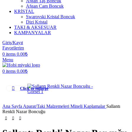
Afgan Taş Boncuk
Afgan Cam Boncuk
KRİSTAL
Swarovski Kristal Boncuk
Dizi Kristal
TAKI & AKSESUAR
KAMPANYALAR
Giriş/Kayıt
Favorilerim
0
items
0.00
₺
Menu
0
items
0.00
₺
Click to enlarge
Ana Sayfa
Aparat/Taki Malzemeleri
Mineli Kaplamalar
Sallantı
Renkli Nazar Boncuğu