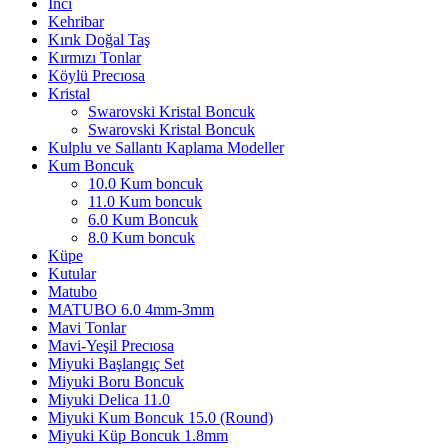
İnci
Kehribar
Kırık Doğal Taş
Kırmızı Tonlar
Köylü Precıosa
Kristal
Swarovski Kristal Boncuk
Swarovski Kristal Boncuk
Kulplu ve Sallantı Kaplama Modeller
Kum Boncuk
10.0 Kum boncuk
11.0 Kum boncuk
6.0 Kum Boncuk
8.0 Kum boncuk
Küpe
Kutular
Matubo
MATUBO 6.0 4mm-3mm
Mavi Tonlar
Mavi-Yeşil Precıosa
Miyuki Başlangıç Set
Miyuki Boru Boncuk
Miyuki Delica 11.0
Miyuki Kum Boncuk 15.0 (Round)
Miyuki Küp Boncuk 1.8mm