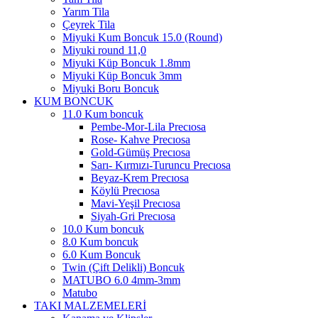
Yarım Tila
Çeyrek Tila
Miyuki Kum Boncuk 15.0 (Round)
Miyuki round 11,0
Miyuki Küp Boncuk 1.8mm
Miyuki Küp Boncuk 3mm
Miyuki Boru Boncuk
KUM BONCUK
11.0 Kum boncuk
Pembe-Mor-Lila Precıosa
Rose- Kahve Precıosa
Gold-Gümüş Precıosa
Sarı- Kırmızı-Turuncu Precıosa
Beyaz-Krem Precıosa
Köylü Precıosa
Mavi-Yeşil Precıosa
Siyah-Gri Precıosa
10.0 Kum boncuk
8.0 Kum boncuk
6.0 Kum Boncuk
Twin (Çift Delikli) Boncuk
MATUBO 6.0 4mm-3mm
Matubo
TAKI MALZEMELERİ