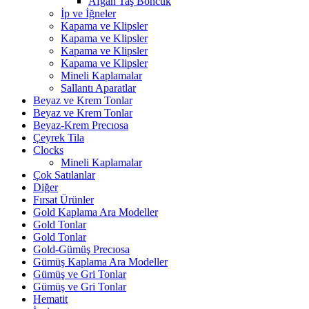
Afgan Taş Boncuk
İp ve İğneler
Kapama ve Klipsler
Kapama ve Klipsler
Kapama ve Klipsler
Kapama ve Klipsler
Mineli Kaplamalar
Sallantı Aparatlar
Beyaz ve Krem Tonlar
Beyaz ve Krem Tonlar
Beyaz-Krem Precıosa
Çeyrek Tila
Clocks
Mineli Kaplamalar
Çok Satılanlar
Diğer
Fırsat Ürünler
Gold Kaplama Ara Modeller
Gold Tonlar
Gold Tonlar
Gold-Gümüş Precıosa
Gümüş Kaplama Ara Modeller
Gümüş ve Gri Tonlar
Gümüş ve Gri Tonlar
Hematit