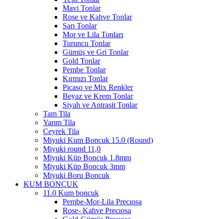
Mavi Tonlar
Rose ve Kahve Tonlar
Sarı Tonlar
Mor ve Lila Tonları
Turuncu Tonlar
Gümüş ve Gri Tonlar
Gold Tonlar
Pembe Tonlar
Kırmızı Tonlar
Picaso ve Mix Renkler
Beyaz ve Krem Tonlar
Siyah ve Antrasit Tonlar
Tam Tila
Yarım Tila
Çeyrek Tila
Miyuki Kum Boncuk 15.0 (Round)
Miyuki round 11,0
Miyuki Küp Boncuk 1.8mm
Miyuki Küp Boncuk 3mm
Miyuki Boru Boncuk
KUM BONCUK
11.0 Kum boncuk
Pembe-Mor-Lila Precıosa
Rose- Kahve Precıosa