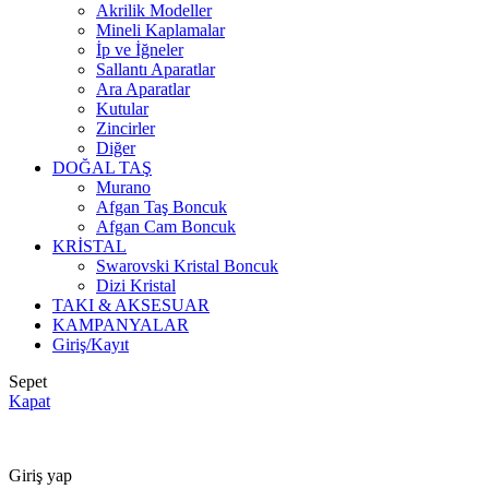
Akrilik Modeller
Mineli Kaplamalar
İp ve İğneler
Sallantı Aparatlar
Ara Aparatlar
Kutular
Zincirler
Diğer
DOĞAL TAŞ
Murano
Afgan Taş Boncuk
Afgan Cam Boncuk
KRİSTAL
Swarovski Kristal Boncuk
Dizi Kristal
TAKI & AKSESUAR
KAMPANYALAR
Giriş/Kayıt
Sepet
Kapat
2000 TL ÜZERİ ÜCRETSİZ KARGO
Giriş yap