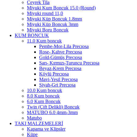
Çeyrek Tila
Miyuki Kum Boncuk 15.0 (Round)
Miyuki round 11,0
Miyuki Küp Boncuk 1.8mm
Miyuki Küp Boncuk 3mm
Miyuki Boru Boncuk
KUM BONCUK
11.0 Kum boncuk
Pembe-Mor-Lila Precıosa
Rose- Kahve Precıosa
Gold-Gümüş Precıosa
Sarı- Kırmızı-Turuncu Precıosa
Beyaz-Krem Precıosa
Köylü Precıosa
Mavi-Yeşil Precıosa
Siyah-Gri Precıosa
10.0 Kum boncuk
8.0 Kum boncuk
6.0 Kum Boncuk
Twin (Çift Delikli) Boncuk
MATUBO 6.0 4mm-3mm
Matubo
TAKI MALZEMELERİ
Kapama ve Klipsler
Küpe