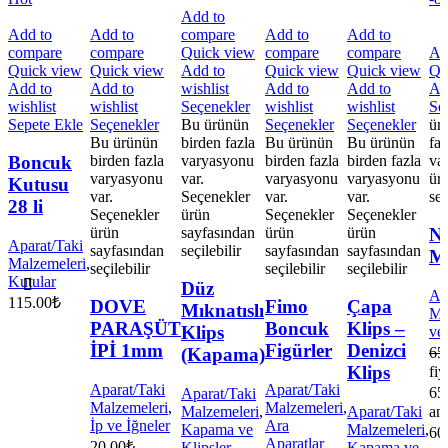
Add to
Add to
Add to
compare
Add to
Add to
compare
compare
Quick view
compare
compare
Ad
Quick view
Quick view
Add to
Quick view
Quick view
Qu
Add to
Add to
wishlist
Add to
Add to
Ad
wishlist
wishlist
Seçenekler
wishlist
wishlist
Se
Sepete Ekle
Seçenekler
Bu ürünün
Seçenekler
Seçenekler
ür
Bu ürünün
birden fazla
Bu ürünün
Bu ürünün
fa
birden fazla
varyasyonu
birden fazla
birden fazla
va
Boncuk
varyasyonu
var.
varyasyonu
varyasyonu
ür
Kutusu
var.
Seçenekler
var.
var.
seç
28 li
Seçenekler
ürün
Seçenekler
Seçenekler
ürün
sayfasından
ürün
ürün
N
Aparat/Taki
sayfasından
seçilebilir
sayfasından
sayfasından
Mi
Malzemeleri
,
seçilebilir
seçilebilir
seçilebilir
Kutular
Düz
Ap
115.00
₺
DOVE
Fimo
Çapa
Mıknatıslı
Ma
PARAŞÜT
Boncuk
Klips –
Klips
ve 
İPİ 1mm
Figürler
Denizci
65
(Kapama)
Klips
fiy
Aparat/Taki
Aparat/Taki
65
Aparat/Taki
Malzemeleri
,
Malzemeleri
,
Malzemeleri
,
Aparat/Taki
and
İp ve İğneler
Ara
Kapama ve
Malzemeleri
,
60
Aparatlar
20.00
₺
Klipsler
Kapama ve