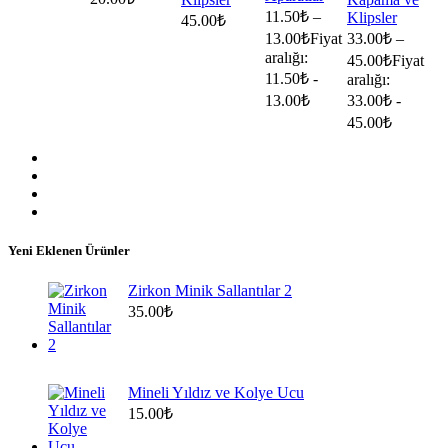
11.50
₺
–
Klipsler
45.00
₺
13.00
₺
Fiyat
33.00
₺
–
aralığı:
45.00
₺
Fiyat
11.50₺ -
aralığı:
13.00₺
33.00₺ -
45.00₺
Yeni Eklenen Ürünler
Zirkon Minik Sallantılar 2
35.00
₺
Mineli Yıldız ve Kolye Ucu
15.00
₺