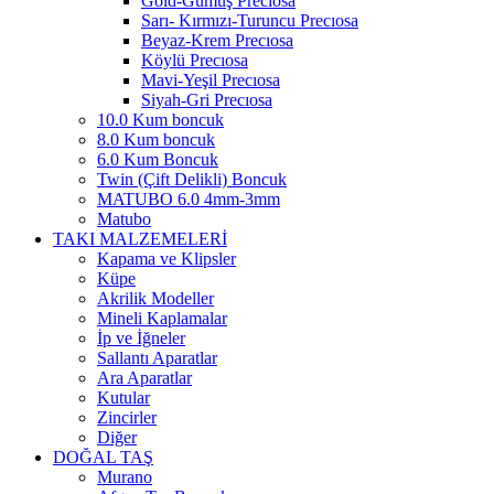
Gold-Gümüş Precıosa
Sarı- Kırmızı-Turuncu Precıosa
Beyaz-Krem Precıosa
Köylü Precıosa
Mavi-Yeşil Precıosa
Siyah-Gri Precıosa
10.0 Kum boncuk
8.0 Kum boncuk
6.0 Kum Boncuk
Twin (Çift Delikli) Boncuk
MATUBO 6.0 4mm-3mm
Matubo
TAKI MALZEMELERİ
Kapama ve Klipsler
Küpe
Akrilik Modeller
Mineli Kaplamalar
İp ve İğneler
Sallantı Aparatlar
Ara Aparatlar
Kutular
Zincirler
Diğer
DOĞAL TAŞ
Murano