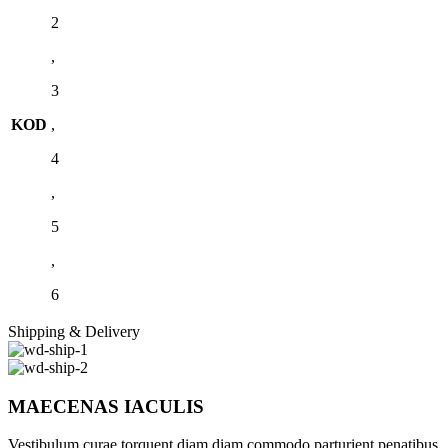
2
,
3
KOD
,
4
,
5
,
6
Shipping & Delivery
MAECENAS IACULIS
Vestibulum curae torquent diam diam commodo parturient penatibus