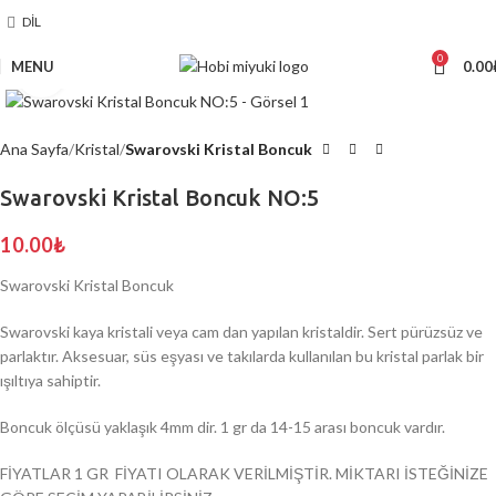
DIL
0
MENU
0.00
Click to enlarge
Ana Sayfa
Kristal
Swarovski Kristal Boncuk
Swarovski Kristal Boncuk NO:5
10.00
₺
Swarovski Kristal Boncuk
Swarovski kaya kristali veya cam dan yapılan kristaldir. Sert pürüzsüz ve
parlaktır. Aksesuar, süs eşyası ve takılarda kullanılan bu kristal parlak bir
ışıltıya sahiptir.
Boncuk ölçüsü yaklaşık 4mm dir. 1 gr da 14-15 arası boncuk vardır.
FİYATLAR 1 GR FİYATI OLARAK VERİLMİŞTİR. MİKTARI İSTEĞİNİZE