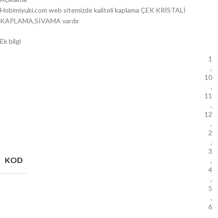
Hobimiyuki.com web sitemizde kaliteli kaplama ÇEK KRİSTALİ
KAPLAMA,SIVAMA vardır
Ek bilgi
1
,
10
,
11
,
12
,
2
,
3
KOD
,
4
,
5
,
6
,