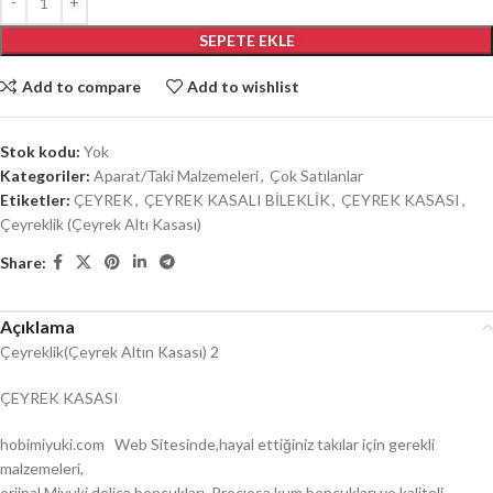
SEPETE EKLE
Add to compare
Add to wishlist
Stok kodu:
Yok
Kategoriler:
Aparat/Taki Malzemeleri
,
Çok Satılanlar
Etiketler:
ÇEYREK
,
ÇEYREK KASALI BİLEKLİK
,
ÇEYREK KASASI
,
Çeyreklik (Çeyrek Altı Kasası)
Share:
Açıklama
Çeyreklik(Çeyrek Altın Kasası) 2
ÇEYREK KASASI
hobimiyuki.com Web Sitesinde,hayal ettiğiniz takılar için gerekli
malzemeleri,
orjinal Miyuki delica boncukları, Precıosa kum boncukları ve kaliteli