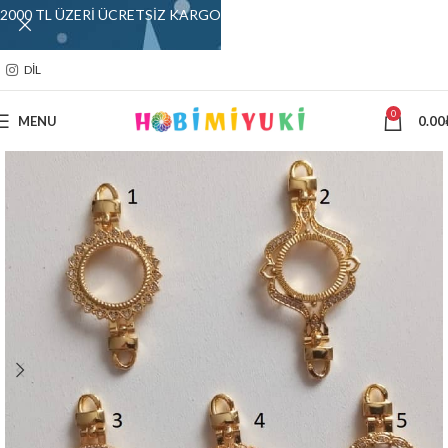
2000 TL ÜZERİ ÜCRETSİZ KARGO
DIL
0
MENU
0.00