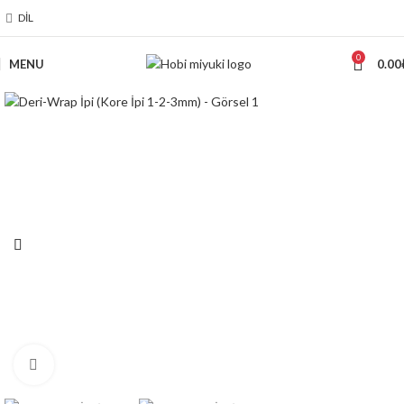
DIL
0
MENU
0.00
Click to enlarge