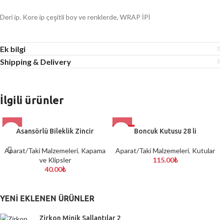
Deri ip. Kore ip çeşitli boy ve renklerde, WRAP İPİ
Ek bilgi
Shipping & Delivery
İlgili ürünler
Asansörlü Bileklik Zincir
HOT
Boncuk Kutusu 28 li
Aparat/Taki Malzemeleri
,
Kapama
Aparat/Taki Malzemeleri
,
Kutular
ve Klipsler
115.00
₺
40.00
₺
YENI EKLENEN ÜRÜNLER
Zirkon Minik Sallantılar 2