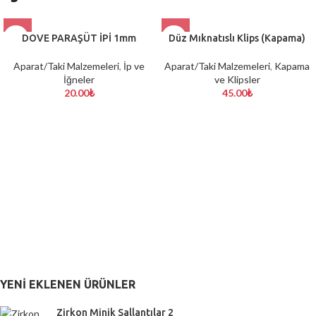
DOVE PARAŞÜT İPİ 1mm
Düz Mıknatıslı Klips (Kapama)
Aparat/Taki Malzemeleri
,
İp ve
Aparat/Taki Malzemeleri
,
Kapama
İğneler
ve Klipsler
20.00
₺
45.00
₺
YENI EKLENEN ÜRÜNLER
Zirkon Minik Sallantılar 2