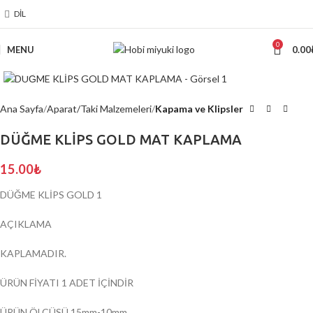
DIL
0
MENU
0.00
Click to enlarge
Ana Sayfa
Aparat/Taki Malzemeleri
Kapama ve Klipsler
DÜĞME KLİPS GOLD MAT KAPLAMA
15.00
₺
DÜĞME KLİPS GOLD 1
AÇIKLAMA
KAPLAMADIR.
ÜRÜN FİYATI 1 ADET İÇİNDİR
ÜRÜN ÖLÇÜSÜ 15mm-10mm