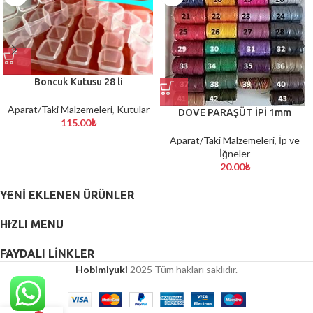
Boncuk Kutusu 28 li
Aparat/Taki Malzemeleri
,
Kutular
DOVE PARAŞÜT İPİ 1mm
115.00
₺
Aparat/Taki Malzemeleri
,
İp ve
İğneler
20.00
₺
YENI EKLENEN ÜRÜNLER
HIZLI MENU
FAYDALI LİNKLER
Hobimiyuki
2025 Tüm hakları saklıdır.