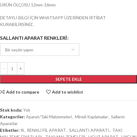
ÜRÜN ÖLÇÜSÜ 12mm-16mm
DETAYLI BİLGİ İÇİN WHATSAPP ÜZERİNDEN İRTİBAT
KURABİLİRSİNİZ.
SALLANTI APARAT RENKLERİ
SEPETE EKLE
Add to compare
Add to wishlist
Stok kodu:
Yok
Kategoriler:
Aparat/Taki Malzemeleri
,
Mineli Kaplamalar
,
Sallantı
Aparatlar
Etiketler:
fil
,
RENKLİ FİL APARAT
,
SALLANTI APARATI
,
TAKI
MALZEME FİYATLARI
,
TAKI MALZEMELERİ
,
UCUZ APARAT
,
UYGUN