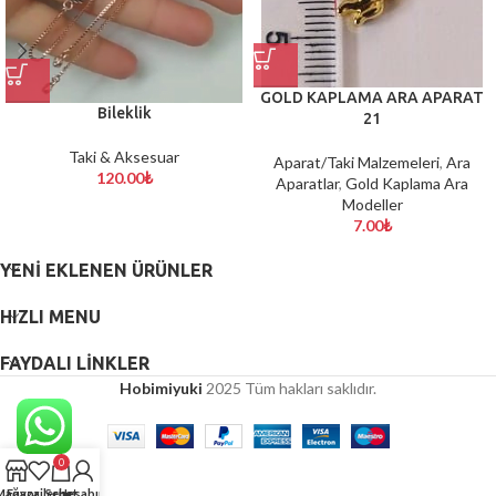
GOLD KAPLAMA ARA APARAT
Bileklik
21
Taki & Aksesuar
Aparat/Taki Malzemeleri
,
Ara
120.00
₺
Aparatlar
,
Gold Kaplama Ara
Modeller
7.00
₺
YENI EKLENEN ÜRÜNLER
HIZLI MENU
FAYDALI LİNKLER
Hobimiyuki
2025 Tüm hakları saklıdır.
0
Mağaza
Favorilerim
Sepet
Hesabım