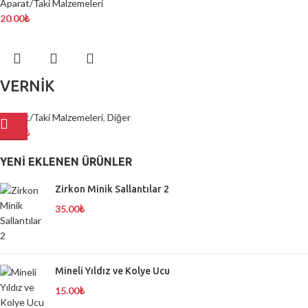
Aparat/Taki Malzemeleri
20.00
₺
VERNİK
Aparat/Taki Malzemeleri
,
Diğer
75.00
₺
YENI EKLENEN ÜRÜNLER
Zirkon Minik Sallantılar 2
35.00
₺
Mineli Yıldız ve Kolye Ucu
15.00
₺