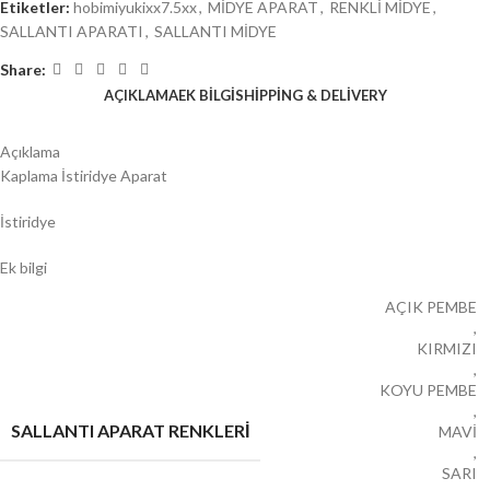
Etiketler:
hobimiyukixx7.5xx
,
MİDYE APARAT
,
RENKLİ MİDYE
,
SALLANTI APARATI
,
SALLANTI MİDYE
Share:
AÇIKLAMA
EK BILGI
SHIPPING & DELIVERY
Açıklama
Kaplama İstiridye Aparat
İstiridye
Ek bilgi
AÇIK PEMBE
,
KIRMIZI
,
KOYU PEMBE
,
SALLANTI APARAT RENKLERİ
MAVİ
,
SARI