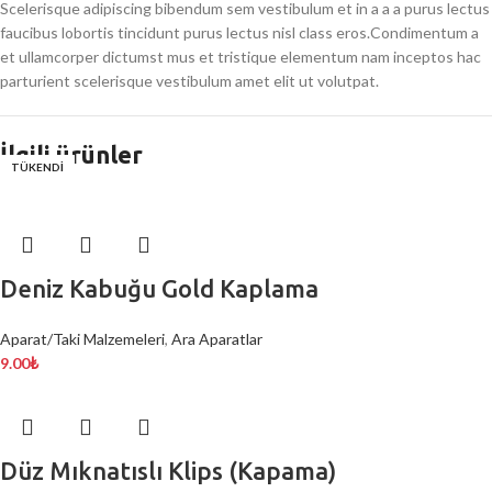
Scelerisque adipiscing bibendum sem vestibulum et in a a a purus lectus
faucibus lobortis tincidunt purus lectus nisl class eros.Condimentum a
et ullamcorper dictumst mus et tristique elementum nam inceptos hac
parturient scelerisque vestibulum amet elit ut volutpat.
İlgili ürünler
HOT
TÜKENDİ
Deniz Kabuğu Gold Kaplama
Aparat/Taki Malzemeleri
,
Ara Aparatlar
9.00
₺
Düz Mıknatıslı Klips (Kapama)