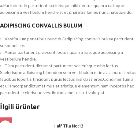
a.Parturient in parturient scelerisque nibh lectus quam a natoque
adipiscing a vestibulum hendrerit et pharetra fames nunc natoque dui.
ADIPISCING CONVALLIS BULUM
Vestibulum penatibus nunc dui adipiscing convallis bulum parturient
suspendisse.
Abitur parturient praesent lectus quam a natoque adipiscing a
vestibulum hendre.
Diam parturient dictumst parturient scelerisque nibh lectus.
Scelerisque adipiscing bibendum sem vestibulum et in a a a purus lectus
faucibus lobortis tincidunt purus lectus nisl class eros.Condimentum a
et ullamcorper dictumst mus et tristique elementum nam inceptos hac
parturient scelerisque vestibulum amet elit ut volutpat.
İlgili ürünler
Half Tila No:13