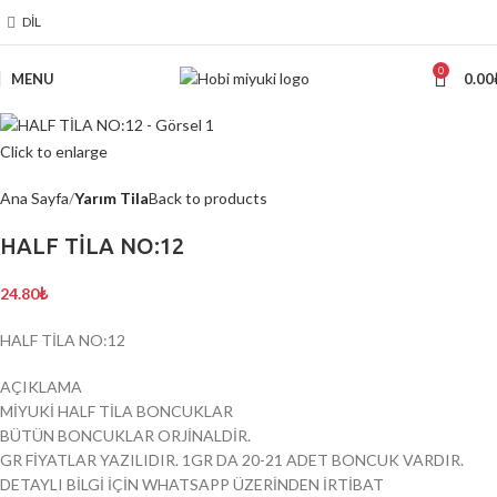
DIL
0
MENU
0.00
Click to enlarge
Ana Sayfa
Yarım Tila
Back to products
HALF TİLA NO:12
24.80
₺
HALF TİLA NO:12
AÇIKLAMA
MİYUKİ HALF TİLA BONCUKLAR
BÜTÜN BONCUKLAR ORJİNALDİR.
GR FİYATLAR YAZILIDIR. 1GR DA 20-21 ADET BONCUK VARDIR.
DETAYLI BİLGİ İÇİN WHATSAPP ÜZERİNDEN İRTİBAT