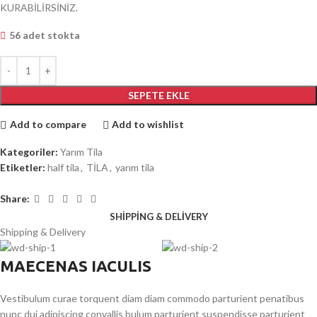
KURABİLİRSİNİZ.
56 adet stokta
SEPETE EKLE
Add to compare
Add to wishlist
Kategoriler:
Yarım Tila
Etiketler:
half tila
,
TİLA
,
yarım tila
Share:
SHIPPING & DELIVERY
Shipping & Delivery
MAECENAS IACULIS
Vestibulum curae torquent diam diam commodo parturient penatibus
nunc dui adipiscing convallis bulum parturient suspendisse parturient