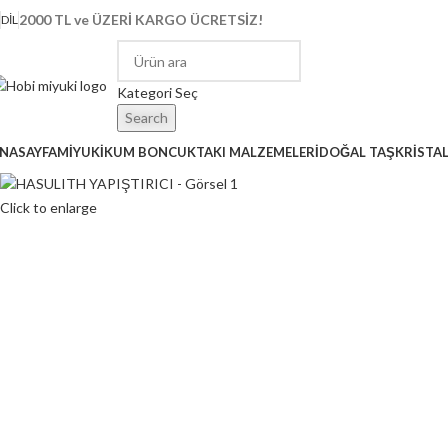
2000 TL ve ÜZERİ KARGO ÜCRETSİZ!
DIL
Kategori Seç
Search
NASAYFA
MİYUKİ
KUM BONCUK
TAKI MALZEMELERİ
DOĞAL TAŞ
KRİSTA
Click to enlarge