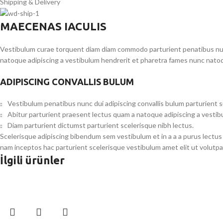
Shipping & Delivery
MAECENAS IACULIS
Vestibulum curae torquent diam diam commodo parturient penatibus nunc 
natoque adipiscing a vestibulum hendrerit et pharetra fames nunc natoq
ADIPISCING CONVALLIS BULUM
Vestibulum penatibus nunc dui adipiscing convallis bulum parturient 
Abitur parturient praesent lectus quam a natoque adipiscing a vesti
Diam parturient dictumst parturient scelerisque nibh lectus.
Scelerisque adipiscing bibendum sem vestibulum et in a a a purus lectus
nam inceptos hac parturient scelerisque vestibulum amet elit ut volutpa
İlgili ürünler