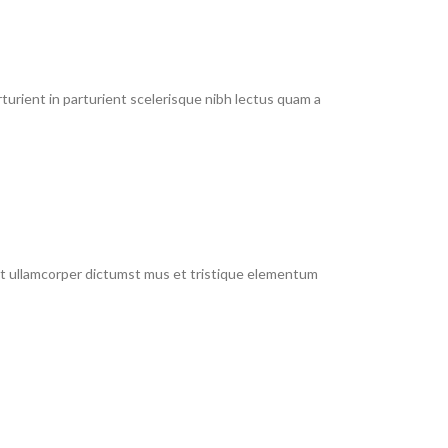
urient in parturient scelerisque nibh lectus quam a
 et ullamcorper dictumst mus et tristique elementum