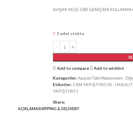
AHŞAP, KEÇE GİBİ GENİŞ BİR KULLANIM
2 adet stokta
S
Add to compare
Add to wishlist
Kategoriler:
Aparat/Taki Malzemeleri
,
Diğ
Etiketler:
CAM YAPIŞTIRICISI
,
HASULI
YAPIŞTIRICI
Share:
AÇIKLAMA
SHIPPING & DELIVERY