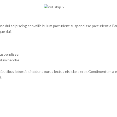
dui adipiscing convallis bulum parturient suspendisse parturient a.Part
ue dui.
suspendisse.
bulum hendre.
 faucibus lobortis tincidunt purus lectus nisl class eros.Condimentum a
t.