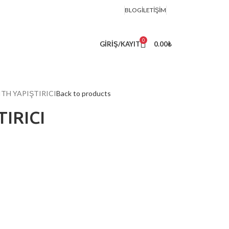
BLOG
İLETIŞIM
0
GIRIŞ/KAYIT
0.00
₺
TH YAPIŞTIRICI
Back to products
IRICI