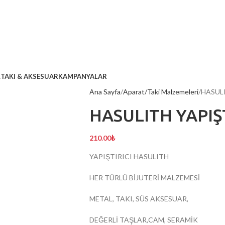
L
TAKI & AKSESUAR
KAMPANYALAR
Ana Sayfa
Aparat/Taki Malzemeleri
HASULI
HASULITH YAPIŞT
210.00
₺
YAPIŞTIRICI HASULITH
HER TÜRLÜ BİJUTERİ MALZEMESİ
METAL, TAKI, SÜS AKSESUAR,
DEĞERLİ TAŞLAR,CAM, SERAMİK