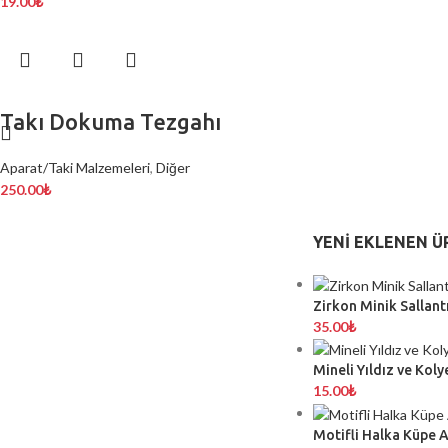
19.00
₺
Takı Dokuma Tezgahı
Aparat/Taki Malzemeleri
,
Diğer
250.00
₺
YENI EKLENEN Ü
Zirkon Minik Sallantı
35.00
₺
Mineli Yıldız ve Koly
15.00
₺
Motifli Halka Küpe 