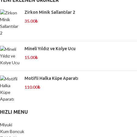
YENI EKLENEN ÜRÜNLER
Zirkon Minik Sallantılar 2
35.00
₺
Mineli Yıldız ve Kolye Ucu
15.00
₺
Motifli Halka Küpe Aparatı
110.00
₺
HIZLI MENU
Miyuki
Kum Boncuk