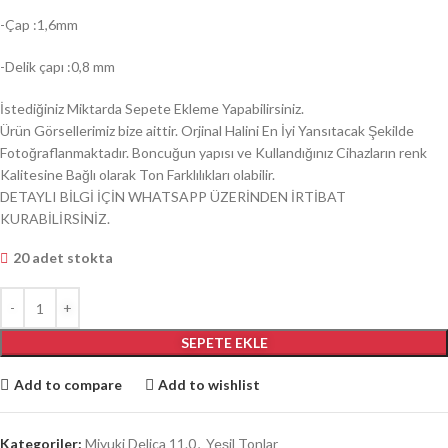
-Çap :1,6mm
-Delik çapı :0,8 mm
İstediğiniz Miktarda Sepete Ekleme Yapabilirsiniz.
Ürün Görsellerimiz bize aittir. Orjinal Halini En İyi Yansıtacak Şekilde
Fotoğraflanmaktadır. Boncuğun yapısı ve Kullandığınız Cihazların renk
Kalitesine Bağlı olarak Ton Farklılıkları olabilir.
DETAYLI BİLGİ İÇİN WHATSAPP ÜZERİNDEN İRTİBAT
KURABİLİRSİNİZ.
20 adet stokta
SEPETE EKLE
Add to compare
Add to wishlist
Kategoriler:
Miyuki Delica 11.0
,
Yeşil Tonlar