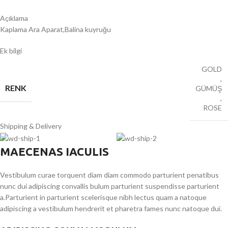
Açıklama
Kaplama Ara Aparat,Balina kuyruğu
Ek bilgi
GOLD
,
RENK
GÜMÜŞ
,
ROSE
Shipping & Delivery
MAECENAS IACULIS
Vestibulum curae torquent diam diam commodo parturient penatibus
nunc dui adipiscing convallis bulum parturient suspendisse parturient
a.Parturient in parturient scelerisque nibh lectus quam a natoque
adipiscing a vestibulum hendrerit et pharetra fames nunc natoque dui.