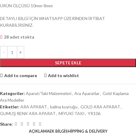
ÜRÜN ÖLÇÜSÜ 10mm-8mm
DETAYLI BİLGİ İÇİN WHATSAPP ÜZERİNDEN İRTİBAT
KURABİLİRSİNİZ.
28 adet stokta
SEPETE EKLE
Add to compare
Add to wishlist
Kategoriler:
Aparat/Taki Malzemeleri
,
Ara Aparatlar
,
Gold Kaplama
Ara Modeller
Etiketler:
ARA APARAT
,
balina kuyruğu
,
GOLD ARA APARAT
,
GUMUŞ RENK ARA APARAT
,
MİYUKİ TAKI
,
YR106
Share:
AÇIKLAMA
EK BILGI
SHIPPING & DELIVERY