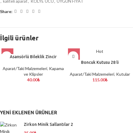
,
kaliteli aparat
,
KOLYE UCU
,
UYGUN FİYAT
Share:
İlgili ürünler
Hot
Asansörlü Bileklik Zincir
Boncuk Kutusu 28 li
Aparat/Taki Malzemeleri
,
Kapama
ve Klipsler
Aparat/Taki Malzemeleri
,
Kutular
40.00
₺
115.00
₺
YENI EKLENEN ÜRÜNLER
Zirkon Minik Sallantılar 2
35.00
₺