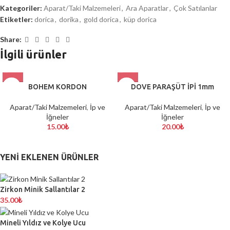
Kategoriler:
Aparat/Taki Malzemeleri
,
Ara Aparatlar
,
Çok Satılanlar
Etiketler:
dorica
,
dorika
,
gold dorica
,
küp dorica
Share:
İlgili ürünler
BOHEM KORDON
DOVE PARAŞÜT İPİ 1mm
Aparat/Taki Malzemeleri
,
İp ve
Aparat/Taki Malzemeleri
,
İp ve
İğneler
İğneler
15.00
₺
20.00
₺
YENI EKLENEN ÜRÜNLER
Zirkon Minik Sallantılar 2
35.00
₺
Mineli Yıldız ve Kolye Ucu