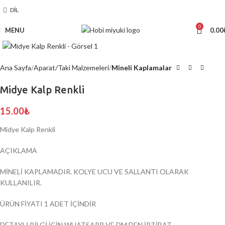
DIL
0
MENU
0.00
Click to enlarge
Ana Sayfa
Aparat/Taki Malzemeleri
Mineli Kaplamalar
Midye Kalp Renkli
15.00
₺
Midye Kalp Renkli
AÇIKLAMA
MİNELİ KAPLAMADIR. KOLYE UCU VE SALLANTI OLARAK
KULLANILIR.
ÜRÜN FİYATI 1 ADET İÇİNDİR
DETAYLI BİLGİ İÇİN WHATSAPP VE DM DEN İRTİBAT