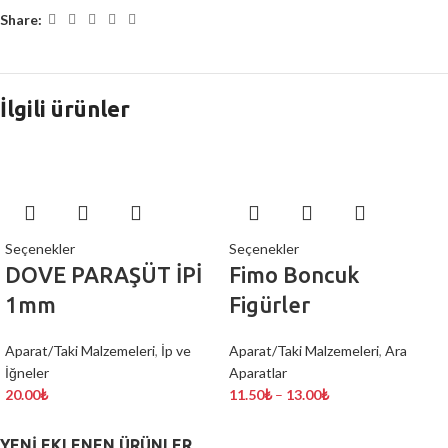
Share:
İlgili ürünler
Seçenekler
Seçenekler
DOVE PARAŞÜT İPİ
Fimo Boncuk
1mm
Figürler
Aparat/Taki Malzemeleri
,
İp ve
Aparat/Taki Malzemeleri
,
Ara
İğneler
Aparatlar
20.00
₺
11.50
₺
–
13.00
₺
YENI EKLENEN ÜRÜNLER