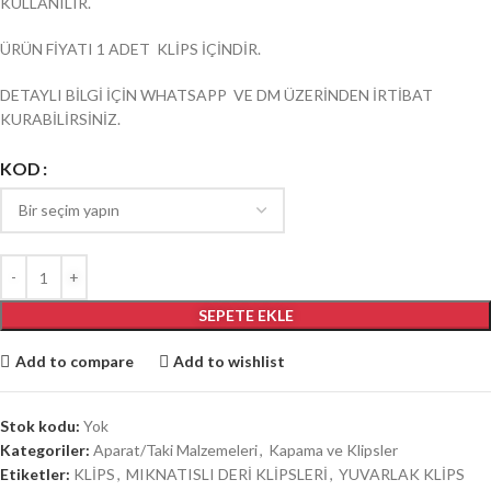
KULLANILIR.
ÜRÜN FİYATI 1 ADET KLİPS İÇİNDİR.
DETAYLI BİLGİ İÇİN WHATSAPP VE DM ÜZERİNDEN İRTİBAT
KURABİLİRSİNİZ.
KOD
SEPETE EKLE
Add to compare
Add to wishlist
Stok kodu:
Yok
Kategoriler:
Aparat/Taki Malzemeleri
,
Kapama ve Klipsler
Etiketler:
KLİPS
,
MIKNATISLI DERİ KLİPSLERİ
,
YUVARLAK KLİPS