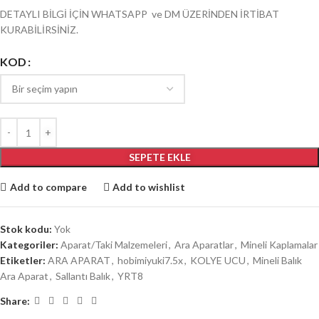
DETAYLI BİLGİ İÇİN WHATSAPP ve DM ÜZERİNDEN İRTİBAT
KURABİLİRSİNİZ.
KOD
SEPETE EKLE
Add to compare
Add to wishlist
Stok kodu:
Yok
Kategoriler:
Aparat/Taki Malzemeleri
,
Ara Aparatlar
,
Mineli Kaplamalar
Etiketler:
ARA APARAT
,
hobimiyuki7.5x
,
KOLYE UCU
,
Mineli Balık
Ara Aparat
,
Sallantı Balık
,
YRT8
Share: