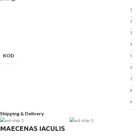
1
,
2
,
3
,
4
,
KOD
5
,
6
,
7
,
8
,
9
Shipping & Delivery
MAECENAS IACULIS