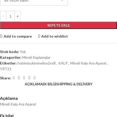
SEPETE EKLE
Add to compare
Add to wishlist
Stok kodu:
Yok
Kategoriler:
Mineli Kaplamalar
Etiketler:
hobimiyukiminelixx2xx8
,
KALP
,
Mineli Kalp Ara Aparat
,
YRT21
Share:
AÇIKLAMA
EK BILGI
SHIPPING & DELIVERY
Açıklama
Mineli Kalp Ara Aparat
Ek bilgi