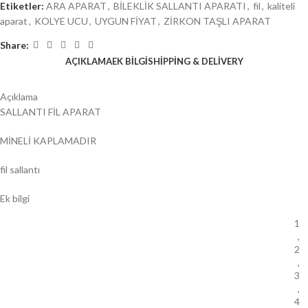
Etiketler:
ARA APARAT
,
BİLEKLİK SALLANTI APARATI
,
fil
,
kaliteli
aparat
,
KOLYE UCU
,
UYGUN FİYAT
,
ZİRKON TAŞLI APARAT
Share:
AÇIKLAMA
EK BILGI
SHIPPING & DELIVERY
Açıklama
SALLANTI FİL APARAT
MİNELİ KAPLAMADIR
fil sallantı
Ek bilgi
1
,
2
,
3
,
4