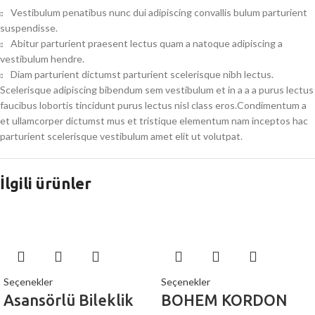
Vestibulum penatibus nunc dui adipiscing convallis bulum parturient
suspendisse.
Abitur parturient praesent lectus quam a natoque adipiscing a
vestibulum hendre.
Diam parturient dictumst parturient scelerisque nibh lectus.
Scelerisque adipiscing bibendum sem vestibulum et in a a a purus lectus
faucibus lobortis tincidunt purus lectus nisl class eros.Condimentum a
et ullamcorper dictumst mus et tristique elementum nam inceptos hac
parturient scelerisque vestibulum amet elit ut volutpat.
İlgili ürünler
Seçenekler
Seçenekler
Asansörlü Bileklik
BOHEM KORDON