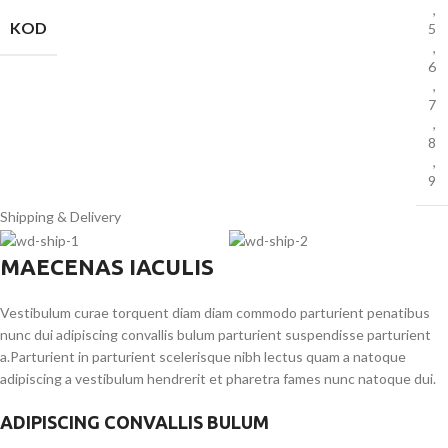
,
KOD
5
,
6
,
7
,
8
,
9
Shipping & Delivery
MAECENAS IACULIS
Vestibulum curae torquent diam diam commodo parturient penatibus
nunc dui adipiscing convallis bulum parturient suspendisse parturient
a.Parturient in parturient scelerisque nibh lectus quam a natoque
adipiscing a vestibulum hendrerit et pharetra fames nunc natoque dui.
ADIPISCING CONVALLIS BULUM