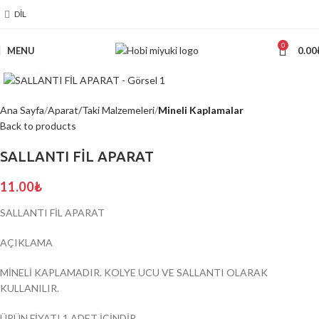
DIL
0
MENU
0.00
Click to enlarge
Ana Sayfa
Aparat/Taki Malzemeleri
Mineli Kaplamalar
Back to products
SALLANTI FİL APARAT
11.00
₺
SALLANTI FİL APARAT
AÇIKLAMA
MİNELİ KAPLAMADIR. KOLYE UCU VE SALLANTI OLARAK
KULLANILIR.
ÜRÜN FİYATI 1 ADET İÇİNDİR