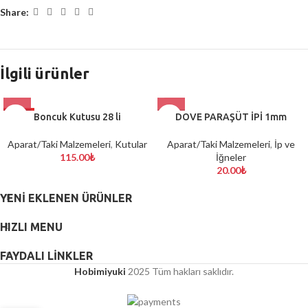
Share:
İlgili ürünler
HOT
Boncuk Kutusu 28 li
DOVE PARAŞÜT İPİ 1mm
Aparat/Taki Malzemeleri
,
Kutular
Aparat/Taki Malzemeleri
,
İp ve
115.00
₺
İğneler
20.00
₺
YENI EKLENEN ÜRÜNLER
HIZLI MENU
FAYDALI LİNKLER
Hobimiyuki
2025 Tüm hakları saklıdır.