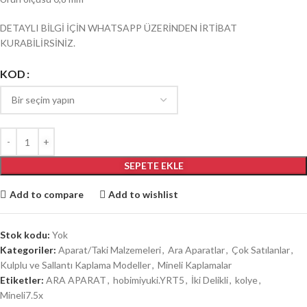
DETAYLI BİLGİ İÇİN WHATSAPP ÜZERİNDEN İRTİBAT
KURABİLİRSİNİZ.
KOD
SEPETE EKLE
Add to compare
Add to wishlist
Stok kodu:
Yok
Kategoriler:
Aparat/Taki Malzemeleri
,
Ara Aparatlar
,
Çok Satılanlar
,
Kulplu ve Sallantı Kaplama Modeller
,
Mineli Kaplamalar
Etiketler:
ARA APARAT
,
hobimiyuki.YRT5
,
İki Delikli
,
kolye
,
Mineli7.5x