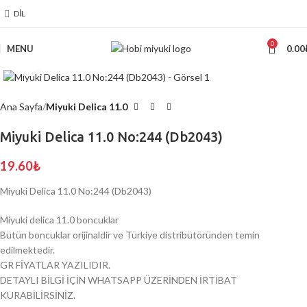
DIL
0
MENU
0.00
Click to enlarge
Ana Sayfa
Miyuki Delica 11.0
Miyuki Delica 11.0 No:244 (Db2043)
19.60
₺
Miyuki Delica 11.0 No:244 (Db2043)
Miyuki delica 11.0 boncuklar
Bütün boncuklar orijinaldir ve Türkiye distribütöründen temin
edilmektedir.
GR FİYATLAR YAZILIDIR.
DETAYLI BİLGİ İÇİN WHATSAPP ÜZERİNDEN İRTİBAT
KURABİLİRSİNİZ.