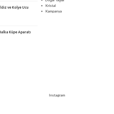
Kristal
ıldız ve Kolye Ucu
Kampanya
Halka Küpe Aparatı
2000 TL ÜZERİ ÜCRETSİZ KARGO
Instagram