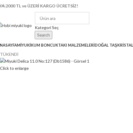
2000 TL ve ÜZERİ KARGO ÜCRETSİZ!
DIL
Kategori Seç
Search
NASAYFA
MİYUKİ
KUM BONCUK
TAKI MALZEMELERİ
DOĞAL TAŞ
KRİSTA
TÜKENDİ
Click to enlarge