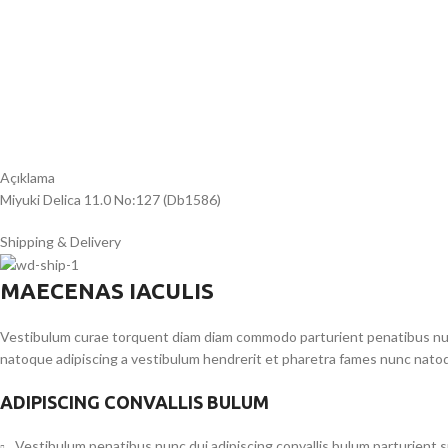
Açıklama
Miyuki Delica 11.0 No:127 (Db1586)
Shipping & Delivery
MAECENAS IACULIS
Vestibulum curae torquent diam diam commodo parturient penatibus nunc 
natoque adipiscing a vestibulum hendrerit et pharetra fames nunc natoq
ADIPISCING CONVALLIS BULUM
Vestibulum penatibus nunc dui adipiscing convallis bulum parturient 