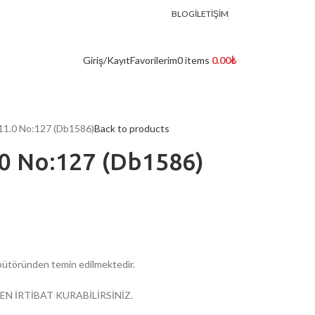
BLOG
İLETIŞIM
Giriş/Kayıt
Favorilerim
0
items
0.00
₺
 11.0 No:127 (Db1586)
Back to products
.0 No:127 (Db1586)
ribütöründen temin edilmektedir.
EN İRTİBAT KURABİLİRSİNİZ.