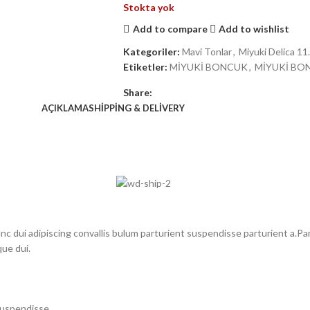
Stokta yok
Add to compare
Add to wishlist
Kategoriler:
Mavi Tonlar
,
Miyuki Delica 11
Etiketler:
MİYUKİ BONCUK
,
MİYUKİ BON
Share:
AÇIKLAMA
SHIPPING & DELIVERY
dui adipiscing convallis bulum parturient suspendisse parturient a.Part
ue dui.
suspendisse.