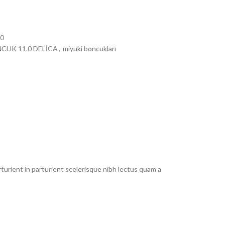
.0
CUK 11.0 DELİCA
,
miyuki boncukları
urient in parturient scelerisque nibh lectus quam a