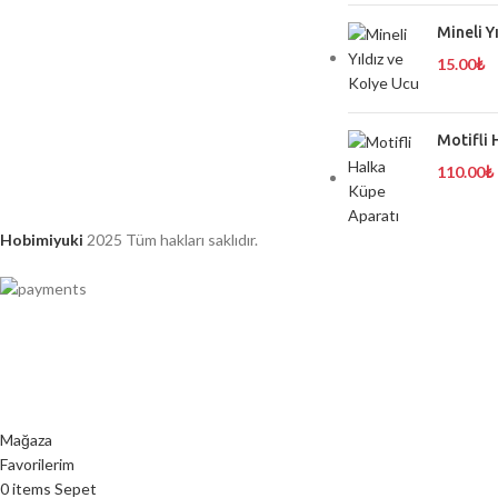
Mineli Y
15.00
₺
Motifli 
110.00
₺
Hobimiyuki
2025 Tüm hakları saklıdır.
Mağaza
Favorilerim
0
items
Sepet