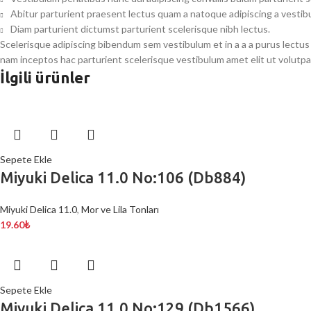
Abitur parturient praesent lectus quam a natoque adipiscing a vesti
Diam parturient dictumst parturient scelerisque nibh lectus.
Scelerisque adipiscing bibendum sem vestibulum et in a a a purus lectus
nam inceptos hac parturient scelerisque vestibulum amet elit ut volutpa
İlgili ürünler
Sepete Ekle
Miyuki Delica 11.0 No:106 (Db884)
Miyuki Delica 11.0
,
Mor ve Lila Tonları
19.60
₺
Sepete Ekle
Miyuki Delica 11.0 No:129 (Db1566)