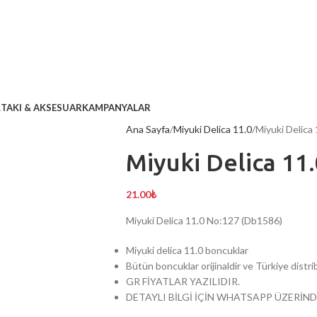
L
TAKI & AKSESUAR
KAMPANYALAR
Ana Sayfa
Miyuki Delica 11.0
Miyuki Delica
Miyuki Delica 11
21.00
₺
Miyuki Delica 11.0 No:127 (Db1586)
Miyuki delica 11.0 boncuklar
Bütün boncuklar orijinaldir ve Türkiye dist
GR FİYATLAR YAZILIDIR.
DETAYLI BİLGİ İÇİN WHATSAPP ÜZERİND