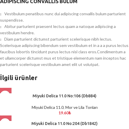
ADIPISCING CONVALLIS BULUM
Vestibulum penatibus nunc dui adipiscing convallis bulum parturient
suspendisse.
Abitur parturient praesent lectus quam a natoque adipiscing a
vestibulum hendre.
Diam parturient dictumst parturient scelerisque nibh lectus.
Scelerisque adipiscing bibendum sem vestibulum et in a a a purus lectus
faucibus lobortis tincidunt purus lectus nisl class eros.Condimentum a
et ullamcorper dictumst mus et tristique elementum nam inceptos hac
parturient scelerisque vestibulum amet elit ut volutpat.
İlgili ürünler
Miyuki Delica 11.0 No:106 (Db884)
Miyuki Delica 11.0
,
Mor ve Lila Tonları
19.60
₺
Miyuki Delica 11.0 No:204 (Db1842)