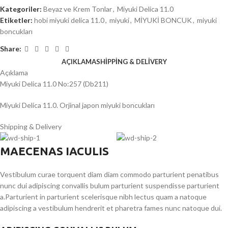
Kategoriler:
Beyaz ve Krem Tonlar
,
Miyuki Delica 11.0
Etiketler:
hobi miyuki delica 11.0
,
miyuki
,
MİYUKİ BONCUK
,
miyuki
boncukları
Share:
AÇIKLAMA
SHIPPING & DELIVERY
Açıklama
Miyuki Delica 11.0 No:257 (Db211)
Miyuki Delica 11.0. Orjinal japon miyuki boncukları
Shipping & Delivery
MAECENAS IACULIS
Vestibulum curae torquent diam diam commodo parturient penatibus
nunc dui adipiscing convallis bulum parturient suspendisse parturient
a.Parturient in parturient scelerisque nibh lectus quam a natoque
adipiscing a vestibulum hendrerit et pharetra fames nunc natoque dui.