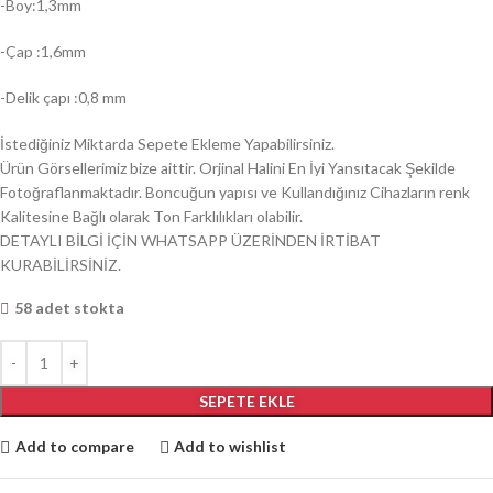
-Boy:1,3mm
-Çap :1,6mm
-Delik çapı :0,8 mm
İstediğiniz Miktarda Sepete Ekleme Yapabilirsiniz.
Ürün Görsellerimiz bize aittir. Orjinal Halini En İyi Yansıtacak Şekilde
Fotoğraflanmaktadır. Boncuğun yapısı ve Kullandığınız Cihazların renk
Kalitesine Bağlı olarak Ton Farklılıkları olabilir.
DETAYLI BİLGİ İÇİN WHATSAPP ÜZERİNDEN İRTİBAT
KURABİLİRSİNİZ.
58 adet stokta
SEPETE EKLE
Add to compare
Add to wishlist